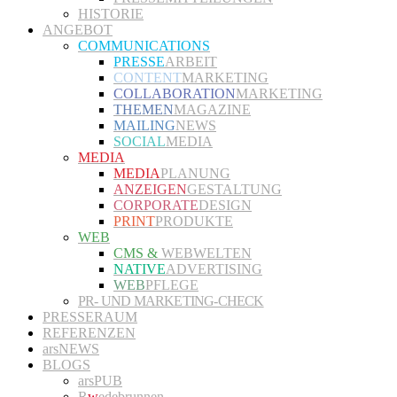
HISTORIE
ANGEBOT
COMMUNICATIONS
PRESSE
ARBEIT
CONTENT
MARKETING
COLLABORATION
MARKETING
THEMEN
MAGAZINE
MAILING
NEWS
SOCIAL
MEDIA
MEDIA
MEDIA
PLANUNG
ANZEIGEN
GESTALTUNG
CORPORATE
DESIGN
PRINT
PRODUKTE
WEB
CMS &
WEBWELTEN
NATIVE
ADVERTISING
WEB
PFLEGE
PR- UND MARKETING-CHECK
PRESSERAUM
REFERENZEN
arsNEWS
BLOGS
arsPUB
R
w
edebrunnen