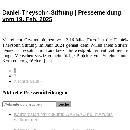
Daniel-Theysohn-Stiftung | Pressemeldung
vom 19. Feb. 2025
Mit einem Gesamtvolumen von 2,16 Mio. Euro hat die Daniel-
Theysohn-Stiftung im Jahr 2024 gemäß dem Willen ihres Stifters
Daniel Theysohn im Landkreis Südwestpfalz erneut zahlreiche
junge Menschen sowie gemeinnützige Projekte von Vereinen und
Kommunen gefördert. […]
Seite
1
Seite
2
aufrufen
Nächste Seite
»
Seitenspalte
Aktuelle Pressemitteilungen
Webseite
durchsuchen
Karrierestart mit Zukunft: WASGAU heißt Azubis
willkommen