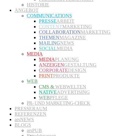
HISTORIE
ANGEBOT
COMMUNICATIONS
PRESSE
ARBEIT
CONTENT
MARKETING
COLLABORATION
MARKETING
THEMEN
MAGAZINE
MAILING
NEWS
SOCIAL
MEDIA
MEDIA
MEDIA
PLANUNG
ANZEIGEN
GESTALTUNG
CORPORATE
DESIGN
PRINT
PRODUKTE
WEB
CMS &
WEBWELTEN
NATIVE
ADVERTISING
WEB
PFLEGE
PR- UND MARKETING-CHECK
PRESSERAUM
REFERENZEN
arsNEWS
BLOGS
arsPUB
R
w
edebrunnen