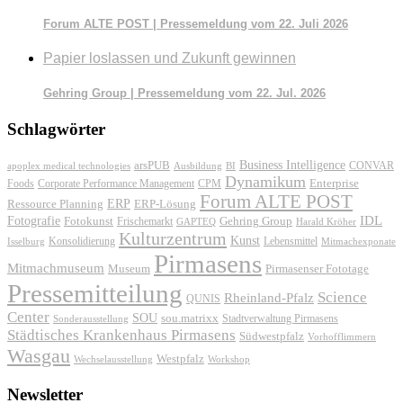
Forum ALTE POST | Pressemeldung vom 22. Juli 2026
Papier loslassen und Zukunft gewinnen
Gehring Group | Pressemeldung vom 22. Jul. 2026
Schlagwörter
Business Intelligence
arsPUB
CONVAR
apoplex medical technologies
Ausbildung
BI
Dynamikum
Foods
Corporate Performance Management
Enterprise
CPM
Forum ALTE POST
ERP
ERP-Lösung
Ressource Planning
IDL
Fotografie
Fotokunst
Frischemarkt
Gehring Group
GAPTEQ
Harald Kröher
Kulturzentrum
Kunst
Konsolidierung
Lebensmittel
Isselburg
Mitmachexponate
Pirmasens
Mitmachmuseum
Museum
Pirmasenser Fototage
Pressemitteilung
Science
Rheinland-Pfalz
QUNIS
Center
SOU
sou.matrixx
Sonderausstellung
Stadtverwaltung Pirmasens
Städtisches Krankenhaus Pirmasens
Südwestpfalz
Vorhofflimmern
Wasgau
Westpfalz
Wechselausstellung
Workshop
Newsletter