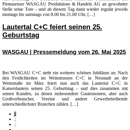
Pirmasenser WASGAU Produktions & Handels AG an gewohnter
Stelle seine Tore – und ab diesem Tag dann wieder regulär jeweils
montags bis samstags von 8.00 bis 21.00 Uhr. […]
Lautertal C+C feiert seinen 25.
Geburtstag
WASGAU | Pressemeldung vom 26. Mai 2025
Bei WASGAU C+C steht ein weiteres schönes Jubiläum an: Nach
den Festlichkeiten im Weinstrassen C+C in Neustadt an der
Weinstraße im März feiert nun auch das Lautertal C+C in
Kaiserslautern seinen 25. Geburtstag – und dies zusammen mit
seinen Kunden, zu denen insbesondere Gastronomen, aber auch
Großverbraucher, Vereine und andere Gewerbetreibende
unterschiedlichster Branchen zählen. […]
Seite
1
Seite
2
Seite
3
Weggelassene
…