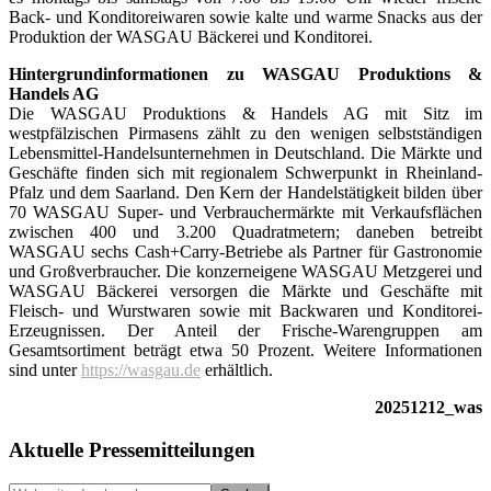
Back- und Konditoreiwaren sowie kalte und warme Snacks aus der
Produktion der WASGAU Bäckerei und Konditorei.
Hintergrundinformationen zu WASGAU Produktions &
Handels AG
Die WASGAU Produktions & Handels AG mit Sitz im
westpfälzischen Pirmasens zählt zu den wenigen selbstständigen
Lebensmittel-Handelsunternehmen in Deutschland. Die Märkte und
Geschäfte finden sich mit regionalem Schwerpunkt in Rheinland-
Pfalz und dem Saarland. Den Kern der Handelstätigkeit bilden über
70 WASGAU Super- und Verbrauchermärkte mit Verkaufsflächen
zwischen 400 und 3.200 Quadratmetern; daneben betreibt
WASGAU sechs Cash+Carry-Betriebe als Partner für Gastronomie
und Großverbraucher. Die konzerneigene WASGAU Metzgerei und
WASGAU Bäckerei versorgen die Märkte und Geschäfte mit
Fleisch- und Wurstwaren sowie mit Backwaren und Konditorei-
Erzeugnissen. Der Anteil der Frische-Warengruppen am
Gesamtsortiment beträgt etwa 50 Prozent. Weitere Informationen
sind unter
https://wasgau.de
erhältlich.
20251212_was
Seitenspalte
Aktuelle Pressemitteilungen