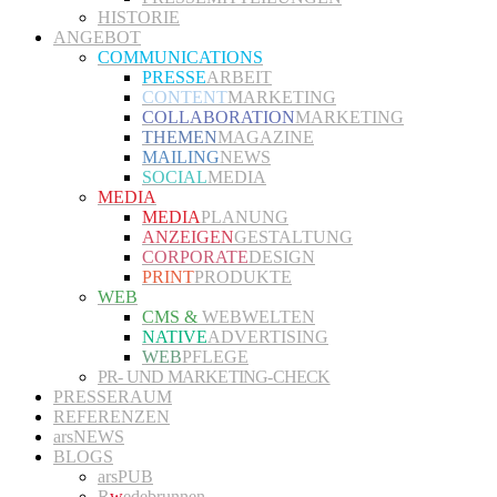
HISTORIE
ANGEBOT
COMMUNICATIONS
PRESSE
ARBEIT
CONTENT
MARKETING
COLLABORATION
MARKETING
THEMEN
MAGAZINE
MAILING
NEWS
SOCIAL
MEDIA
MEDIA
MEDIA
PLANUNG
ANZEIGEN
GESTALTUNG
CORPORATE
DESIGN
PRINT
PRODUKTE
WEB
CMS &
WEBWELTEN
NATIVE
ADVERTISING
WEB
PFLEGE
PR- UND MARKETING-CHECK
PRESSERAUM
REFERENZEN
arsNEWS
BLOGS
arsPUB
R
w
edebrunnen