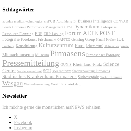
Schlagwörter
Business Intelligence
arsPUB
CONVAR
apoplex medical technologies
Ausbildung
BI
Dynamikum
Foods
Corporate Performance Management
Enterprise
CPM
Forum ALTE POST
ERP
ERP-Lösung
Ressource Planning
IDL
Fotografie
Fotokunst
Frischemarkt
Gehring Group
GAPTEQ
Harald Kröher
Kulturzentrum
Kunst
Konsolidierung
Lebensmittel
Isselburg
Mitmachexponate
Pirmasens
Mitmachmuseum
Museum
Pirmasenser Fototage
Pressemitteilung
Science
Rheinland-Pfalz
QUNIS
Center
SOU
sou.matrixx
Sonderausstellung
Stadtverwaltung Pirmasens
Städtisches Krankenhaus Pirmasens
Südwestpfalz
Vorhofflimmern
Wasgau
Westpfalz
Wechselausstellung
Workshop
Newsletter
Ich möchte gerne die monatlichen arsNEWS erhalten.
X
Facebook
Instagram