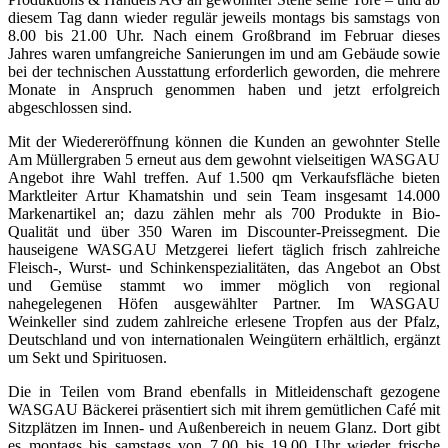
diesem Tag dann wieder regulär jeweils montags bis samstags von
8.00 bis 21.00 Uhr. Nach einem Großbrand im Februar dieses
Jahres waren umfangreiche Sanierungen im und am Gebäude sowie
bei der technischen Ausstattung erforderlich geworden, die mehrere
Monate in Anspruch genommen haben und jetzt erfolgreich
abgeschlossen sind.
Mit der Wiedereröffnung können die Kunden an gewohnter Stelle
Am Müllergraben 5 erneut aus dem gewohnt vielseitigen WASGAU
Angebot ihre Wahl treffen. Auf 1.500 qm Verkaufsfläche bieten
Marktleiter Artur Khamatshin und sein Team insgesamt 14.000
Markenartikel an; dazu zählen mehr als 700 Produkte in Bio-
Qualität und über 350 Waren im Discounter-Preissegment. Die
hauseigene WASGAU Metzgerei liefert täglich frisch zahlreiche
Fleisch-, Wurst- und Schinkenspezialitäten, das Angebot an Obst
und Gemüse stammt wo immer möglich von regional
nahegelegenen Höfen ausgewählter Partner. Im WASGAU
Weinkeller sind zudem zahlreiche erlesene Tropfen aus der Pfalz,
Deutschland und von internationalen Weingütern erhältlich, ergänzt
um Sekt und Spirituosen.
Die in Teilen vom Brand ebenfalls in Mitleidenschaft gezogene
WASGAU Bäckerei präsentiert sich mit ihrem gemütlichen Café mit
Sitzplätzen im Innen- und Außenbereich in neuem Glanz. Dort gibt
es montags bis samstags von 7.00 bis 19.00 Uhr wieder frische