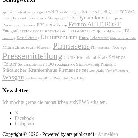
Business Intelligence
arsPUB
CONVAR
apoplex medical technologies
Ausbildung
BI
Dynamikum
Foods
Corporate Performance Management
Enterprise
CPM
Forum ALTE POST
ERP
ERP-Lösung
Ressource Planning
IDL
Fotografie
Fotokunst
Frischemarkt
Gehring Group
GAPTEQ
Harald Kröher
Kulturzentrum
Kunst
Konsolidierung
Lebensmittel
Isselburg
Mitmachexponate
Pirmasens
Mitmachmuseum
Museum
Pirmasenser Fototage
Pressemitteilung
Science
Rheinland-Pfalz
QUNIS
Center
SOU
sou.matrixx
Sonderausstellung
Stadtverwaltung Pirmasens
Städtisches Krankenhaus Pirmasens
Südwestpfalz
Vorhofflimmern
Wasgau
Westpfalz
Wechselausstellung
Workshop
Newsletter
Ich möchte gerne die monatlichen arsNEWS erhalten.
X
Facebook
Instagram
Copyright © 2026 · Powered by ars publicandi ·
Anmelden