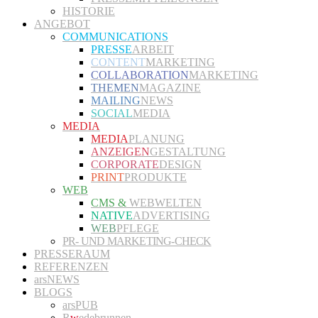
HISTORIE
ANGEBOT
COMMUNICATIONS
PRESSE
ARBEIT
CONTENT
MARKETING
COLLABORATION
MARKETING
THEMEN
MAGAZINE
MAILING
NEWS
SOCIAL
MEDIA
MEDIA
MEDIA
PLANUNG
ANZEIGEN
GESTALTUNG
CORPORATE
DESIGN
PRINT
PRODUKTE
WEB
CMS &
WEBWELTEN
NATIVE
ADVERTISING
WEB
PFLEGE
PR- UND MARKETING-CHECK
PRESSERAUM
REFERENZEN
arsNEWS
BLOGS
arsPUB
R
w
edebrunnen