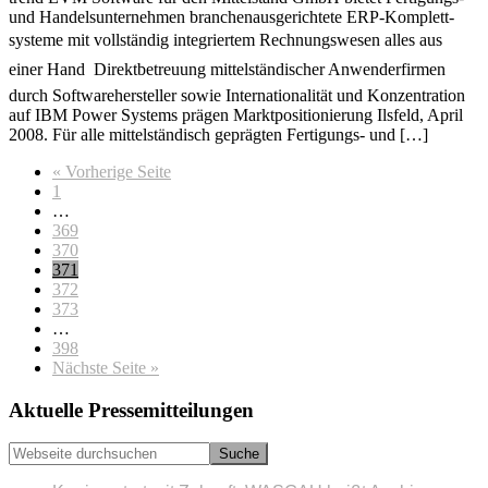
und Handelsunternehmen branchenausgerichtete ERP-Komplett­
systeme mit vollständig integriertem Rechnungswesen alles aus
einer Hand  Direktbetreuung mittelständischer Anwenderfirmen
durch Softwarehersteller sowie Internationalität und Konzentration
auf IBM Power Systems prägen Marktpositionierung Ilsfeld, April
2008. Für alle mittelständisch geprägten Fertigungs- und […]
aufrufen
« Vorherige Seite
Seite
1
Weggelassene
…
Zwischenseiten
Seite
369
Seite
370
Seite
371
Seite
372
Seite
373
Weggelassene
…
Zwischenseiten
Seite
398
aufrufen
Nächste Seite
»
Seitenspalte
Aktuelle Pressemitteilungen
Webseite
durchsuchen