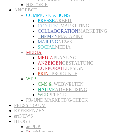
HISTORIE
ANGEBOT
COMMUNICATIONS
PRESSE
ARBEIT
CONTENT
MARKETING
COLLABORATION
MARKETING
THEMEN
MAGAZINE
MAILING
NEWS
SOCIAL
MEDIA
MEDIA
MEDIA
PLANUNG
ANZEIGEN
GESTALTUNG
CORPORATE
DESIGN
PRINT
PRODUKTE
WEB
CMS &
WEBWELTEN
NATIVE
ADVERTISING
WEB
PFLEGE
PR- UND MARKETING-CHECK
PRESSERAUM
REFERENZEN
arsNEWS
BLOGS
arsPUB
R
w
edebrunnen