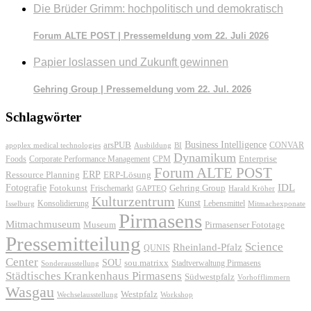
Die Brüder Grimm: hochpolitisch und demokratisch
Forum ALTE POST | Pressemeldung vom 22. Juli 2026
Papier loslassen und Zukunft gewinnen
Gehring Group | Pressemeldung vom 22. Jul. 2026
Schlagwörter
Business Intelligence
arsPUB
CONVAR
apoplex medical technologies
Ausbildung
BI
Dynamikum
Foods
Corporate Performance Management
Enterprise
CPM
Forum ALTE POST
ERP
ERP-Lösung
Ressource Planning
IDL
Fotografie
Fotokunst
Frischemarkt
Gehring Group
GAPTEQ
Harald Kröher
Kulturzentrum
Kunst
Konsolidierung
Lebensmittel
Isselburg
Mitmachexponate
Pirmasens
Mitmachmuseum
Museum
Pirmasenser Fototage
Pressemitteilung
Science
Rheinland-Pfalz
QUNIS
Center
SOU
sou.matrixx
Sonderausstellung
Stadtverwaltung Pirmasens
Städtisches Krankenhaus Pirmasens
Südwestpfalz
Vorhofflimmern
Wasgau
Westpfalz
Wechselausstellung
Workshop