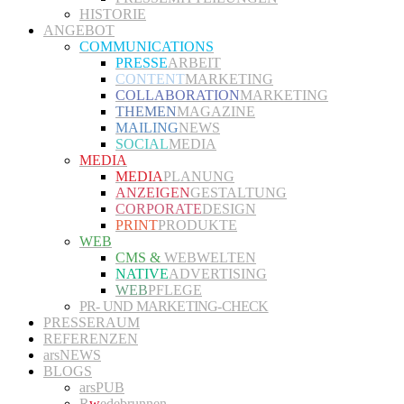
HISTORIE
ANGEBOT
COMMUNICATIONS
PRESSE
ARBEIT
CONTENT
MARKETING
COLLABORATION
MARKETING
THEMEN
MAGAZINE
MAILING
NEWS
SOCIAL
MEDIA
MEDIA
MEDIA
PLANUNG
ANZEIGEN
GESTALTUNG
CORPORATE
DESIGN
PRINT
PRODUKTE
WEB
CMS &
WEBWELTEN
NATIVE
ADVERTISING
WEB
PFLEGE
PR- UND MARKETING-CHECK
PRESSERAUM
REFERENZEN
arsNEWS
BLOGS
arsPUB
R
w
edebrunnen