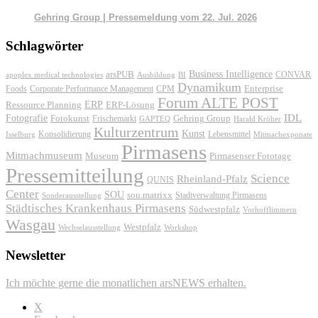
Gehring Group | Pressemeldung vom 22. Jul. 2026
Schlagwörter
Business Intelligence
arsPUB
CONVAR
apoplex medical technologies
Ausbildung
BI
Dynamikum
Foods
Corporate Performance Management
Enterprise
CPM
Forum ALTE POST
ERP
ERP-Lösung
Ressource Planning
IDL
Fotografie
Fotokunst
Frischemarkt
Gehring Group
GAPTEQ
Harald Kröher
Kulturzentrum
Kunst
Konsolidierung
Lebensmittel
Isselburg
Mitmachexponate
Pirmasens
Mitmachmuseum
Museum
Pirmasenser Fototage
Pressemitteilung
Science
Rheinland-Pfalz
QUNIS
Center
SOU
sou.matrixx
Sonderausstellung
Stadtverwaltung Pirmasens
Städtisches Krankenhaus Pirmasens
Südwestpfalz
Vorhofflimmern
Wasgau
Westpfalz
Wechselausstellung
Workshop
Newsletter
Ich möchte gerne die monatlichen arsNEWS erhalten.
X