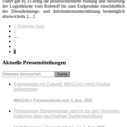
Daher gilt es, IT-seitig die prozessorientierte Planung und Steuerung
der Logistikkette vom Rohstoff bis zum Endprodukt einschließlich
der Dienstleistungs- und Informationsunterstützung bestmöglich
abzuwickeln. […]
aufrufen
« Vorherige Seite
Seite
1
Weggelassene
…
Zwischenseiten
Seite
6
Seite
7
Seite
8
Seitenspalte
Aktuelle Pressemitteilungen
Webseite
durchsuchen
Karrierestart mit Zukunft: WASGAU heißt Azubis
willkommen
WASGAU | Pressemeldung vom 4. Aug. 2026
Pirmasenser Bürgermeister spricht vor den Vereinten
Nationen über nachhaltige Stadtentwicklung