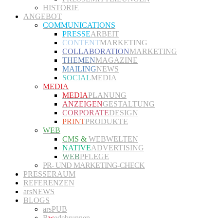
HISTORIE
ANGEBOT
COMMUNICATIONS
PRESSE
ARBEIT
CONTENT
MARKETING
COLLABORATION
MARKETING
THEMEN
MAGAZINE
MAILING
NEWS
SOCIAL
MEDIA
MEDIA
MEDIA
PLANUNG
ANZEIGEN
GESTALTUNG
CORPORATE
DESIGN
PRINT
PRODUKTE
WEB
CMS &
WEBWELTEN
NATIVE
ADVERTISING
WEB
PFLEGE
PR- UND MARKETING-CHECK
PRESSERAUM
REFERENZEN
arsNEWS
BLOGS
arsPUB
R
w
edebrunnen