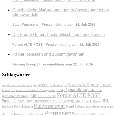
Stadt Pirmasens | Pressemeldung vom 3. Aug. 2026
Ganzheitliche Maßnahmen gegen Auswirkungen des
Klimawandels
Stadt Pirmasens | Pressemeldung vom 24. Juli 2026
Die Brüder Grimm: hochpolitisch und demokratisch
Forum ALTE POST | Pressemeldung vom 22. Juli 2026
Papier loslassen und Zukunft gewinnen
Gehring Group | Pressemeldung vom 22. Jul. 2026
Schlagwörter
Business Intelligence
arsPUB
CONVAR
apoplex medical technologies
Ausbildung
BI
Dynamikum
Foods
Corporate Performance Management
Enterprise
CPM
Forum ALTE POST
ERP
ERP-Lösung
Ressource Planning
IDL
Fotografie
Fotokunst
Frischemarkt
Gehring Group
GAPTEQ
Harald Kröher
Kulturzentrum
Kunst
Konsolidierung
Lebensmittel
Isselburg
Mitmachexponate
Pirmasens
Mitmachmuseum
Museum
Pirmasenser Fototage