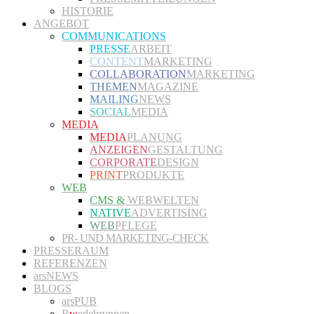
HISTORIE
ANGEBOT
COMMUNICATIONS
PRESSE
ARBEIT
CONTENT
MARKETING
COLLABORATION
MARKETING
THEMEN
MAGAZINE
MAILING
NEWS
SOCIAL
MEDIA
MEDIA
MEDIA
PLANUNG
ANZEIGEN
GESTALTUNG
CORPORATE
DESIGN
PRINT
PRODUKTE
WEB
CMS &
WEBWELTEN
NATIVE
ADVERTISING
WEB
PFLEGE
PR- UND MARKETING-CHECK
PRESSERAUM
REFERENZEN
arsNEWS
BLOGS
arsPUB
R
w
edebrunnen