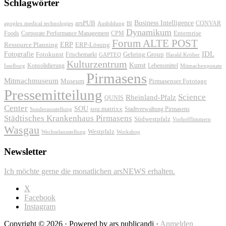
Schlagwörter
Business Intelligence
arsPUB
CONVAR
apoplex medical technologies
Ausbildung
BI
Dynamikum
Foods
Corporate Performance Management
Enterprise
CPM
Forum ALTE POST
ERP
ERP-Lösung
Ressource Planning
IDL
Fotografie
Fotokunst
Frischemarkt
Gehring Group
GAPTEQ
Harald Kröher
Kulturzentrum
Kunst
Konsolidierung
Lebensmittel
Isselburg
Mitmachexponate
Pirmasens
Mitmachmuseum
Museum
Pirmasenser Fototage
Pressemitteilung
Science
Rheinland-Pfalz
QUNIS
Center
SOU
sou.matrixx
Sonderausstellung
Stadtverwaltung Pirmasens
Städtisches Krankenhaus Pirmasens
Südwestpfalz
Vorhofflimmern
Wasgau
Westpfalz
Wechselausstellung
Workshop
Newsletter
Ich möchte gerne die monatlichen arsNEWS erhalten.
X
Facebook
Instagram
Copyright © 2026 · Powered by ars publicandi ·
Anmelden