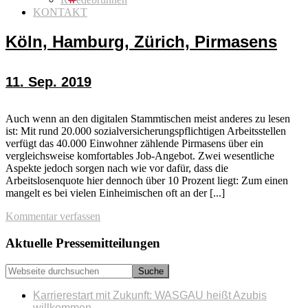
KONTAKT
Köln, Hamburg, Zürich, Pirmasens
11. Sep. 2019
Auch wenn an den digitalen Stammtischen meist anderes zu lesen
ist: Mit rund 20.000 sozialversicherungspflichtigen Arbeitsstellen
verfügt das 40.000 Einwohner zählende Pirmasens über ein
vergleichsweise komfortables Job-Angebot. Zwei wesentliche
Aspekte jedoch sorgen nach wie vor dafür, dass die
Arbeitslosenquote hier dennoch über 10 Prozent liegt: Zum einen
mangelt es bei vielen Einheimischen oft an der [...]
Kommentar verfassen
Seitenspalte
Aktuelle Pressemitteilungen
Webseite
durchsuchen
Karrierestart mit Zukunft: WASGAU heißt Azubis
willkommen