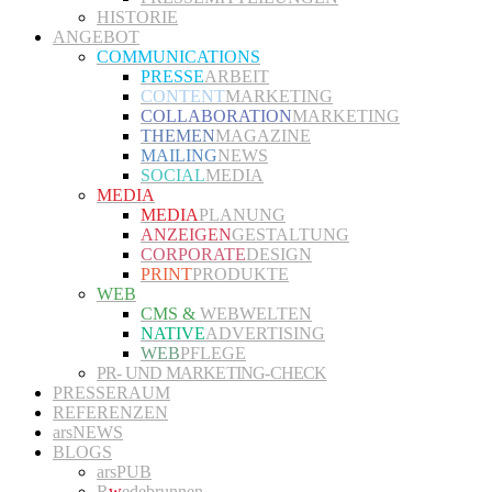
HISTORIE
ANGEBOT
COMMUNICATIONS
PRESSE
ARBEIT
CONTENT
MARKETING
COLLABORATION
MARKETING
THEMEN
MAGAZINE
MAILING
NEWS
SOCIAL
MEDIA
MEDIA
MEDIA
PLANUNG
ANZEIGEN
GESTALTUNG
CORPORATE
DESIGN
PRINT
PRODUKTE
WEB
CMS &
WEBWELTEN
NATIVE
ADVERTISING
WEB
PFLEGE
PR- UND MARKETING-CHECK
PRESSERAUM
REFERENZEN
arsNEWS
BLOGS
arsPUB
R
w
edebrunnen