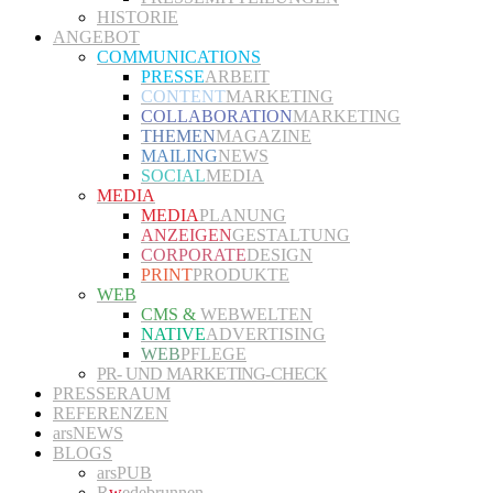
HISTORIE
ANGEBOT
COMMUNICATIONS
PRESSE
ARBEIT
CONTENT
MARKETING
COLLABORATION
MARKETING
THEMEN
MAGAZINE
MAILING
NEWS
SOCIAL
MEDIA
MEDIA
MEDIA
PLANUNG
ANZEIGEN
GESTALTUNG
CORPORATE
DESIGN
PRINT
PRODUKTE
WEB
CMS &
WEBWELTEN
NATIVE
ADVERTISING
WEB
PFLEGE
PR- UND MARKETING-CHECK
PRESSERAUM
REFERENZEN
arsNEWS
BLOGS
arsPUB
R
w
edebrunnen