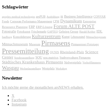
Schlagwörter
Business Intelligence
arsPUB
CONVAR
apoplex medical technologies
Ausbildung
BI
Dynamikum
Foods
Corporate Performance Management
Enterprise
CPM
Forum ALTE POST
ERP
ERP-Lösung
Ressource Planning
IDL
Fotografie
Fotokunst
Frischemarkt
Gehring Group
GAPTEQ
Harald Kröher
Kulturzentrum
Kunst
Konsolidierung
Lebensmittel
Isselburg
Mitmachexponate
Pirmasens
Mitmachmuseum
Museum
Pirmasenser Fototage
Pressemitteilung
Science
Rheinland-Pfalz
QUNIS
Center
SOU
sou.matrixx
Sonderausstellung
Stadtverwaltung Pirmasens
Städtisches Krankenhaus Pirmasens
Südwestpfalz
Vorhofflimmern
Wasgau
Westpfalz
Wechselausstellung
Workshop
Newsletter
Ich möchte gerne die monatlichen arsNEWS erhalten.
X
Facebook
Instagram