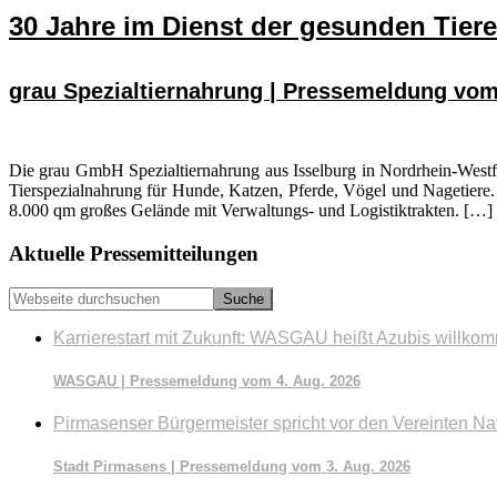
30 Jahre im Dienst der gesunden Tier
grau Spezialtiernahrung | Pressemeldung vom 
Die grau GmbH Spezialtiernahrung aus Isselburg in Nordrhein-Westfa
Tierspezialnahrung für Hunde, Katzen, Pferde, Vögel und Nagetiere. 
8.000 qm großes Gelände mit Verwaltungs- und Logistiktrakten. […]
Seitenspalte
Aktuelle Pressemitteilungen
Webseite
durchsuchen
Karrierestart mit Zukunft: WASGAU heißt Azubis willko
WASGAU | Pressemeldung vom 4. Aug. 2026
Pirmasenser Bürgermeister spricht vor den Vereinten Na
Stadt Pirmasens | Pressemeldung vom 3. Aug. 2026