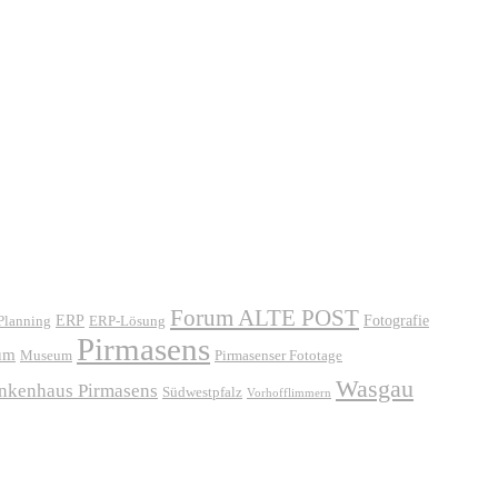
Forum ALTE POST
ERP
ERP-Lösung
Fotografie
 Planning
Pirmasens
um
Museum
Pirmasenser Fototage
Wasgau
ankenhaus Pirmasens
Südwestpfalz
Vorhofflimmern