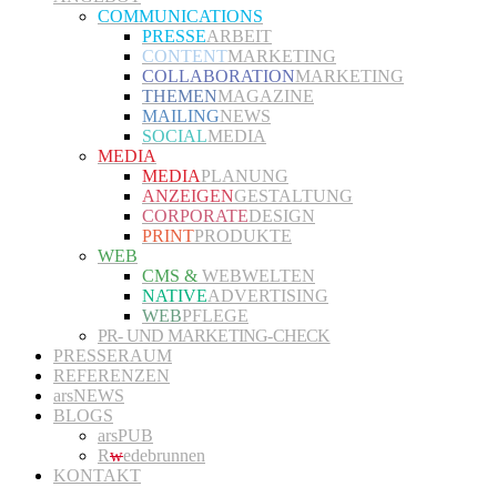
COMMUNICATIONS
PRESSE
ARBEIT
CONTENT
MARKETING
COLLABORATION
MARKETING
THEMEN
MAGAZINE
MAILING
NEWS
SOCIAL
MEDIA
MEDIA
MEDIA
PLANUNG
ANZEIGEN
GESTALTUNG
CORPORATE
DESIGN
PRINT
PRODUKTE
WEB
CMS &
WEBWELTEN
NATIVE
ADVERTISING
WEB
PFLEGE
PR- UND MARKETING-CHECK
PRESSERAUM
REFERENZEN
arsNEWS
BLOGS
arsPUB
R
w
edebrunnen
KONTAKT