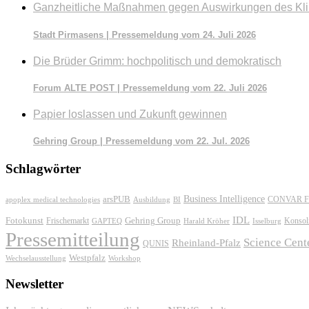
Ganzheitliche Maßnahmen gegen Auswirkungen des Kl
Stadt Pirmasens | Pressemeldung vom 24. Juli 2026
Die Brüder Grimm: hochpolitisch und demokratisch
Forum ALTE POST | Pressemeldung vom 22. Juli 2026
Papier loslassen und Zukunft gewinnen
Gehring Group | Pressemeldung vom 22. Jul. 2026
Schlagwörter
Business Intelligence
arsPUB
CONVAR F
apoplex medical technologies
Ausbildung
BI
IDL
Fotokunst
Frischemarkt
Gehring Group
Konsol
GAPTEQ
Harald Kröher
Isselburg
Pressemitteilung
Science Cent
Rheinland-Pfalz
QUNIS
Westpfalz
Wechselausstellung
Workshop
Newsletter