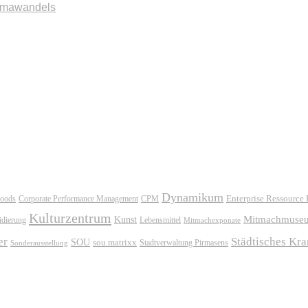
imawandels
Dynamikum
oods
Corporate Performance Management
Enterprise Ressource
CPM
Kulturzentrum
Mitmachmuse
Kunst
idierung
Lebensmittel
Mitmachexponate
er
Städtisches Kr
SOU
sou.matrixx
Sonderausstellung
Stadtverwaltung Pirmasens