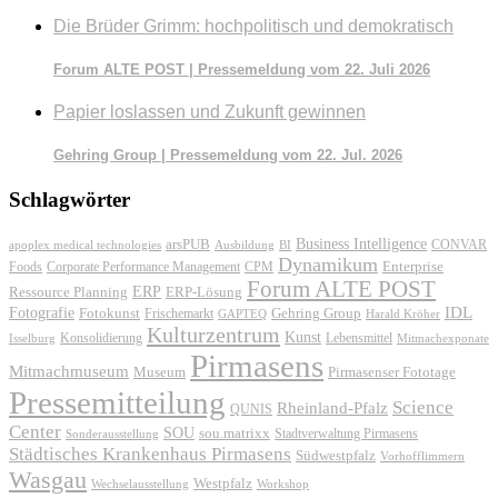
Die Brüder Grimm: hochpolitisch und demokratisch
Forum ALTE POST | Pressemeldung vom 22. Juli 2026
Papier loslassen und Zukunft gewinnen
Gehring Group | Pressemeldung vom 22. Jul. 2026
Schlagwörter
Business Intelligence
arsPUB
CONVAR
apoplex medical technologies
Ausbildung
BI
Dynamikum
Foods
Corporate Performance Management
Enterprise
CPM
Forum ALTE POST
ERP
ERP-Lösung
Ressource Planning
IDL
Fotografie
Fotokunst
Frischemarkt
Gehring Group
GAPTEQ
Harald Kröher
Kulturzentrum
Kunst
Konsolidierung
Lebensmittel
Isselburg
Mitmachexponate
Pirmasens
Mitmachmuseum
Museum
Pirmasenser Fototage
Pressemitteilung
Science
Rheinland-Pfalz
QUNIS
Center
SOU
sou.matrixx
Sonderausstellung
Stadtverwaltung Pirmasens
Städtisches Krankenhaus Pirmasens
Südwestpfalz
Vorhofflimmern
Wasgau
Westpfalz
Wechselausstellung
Workshop