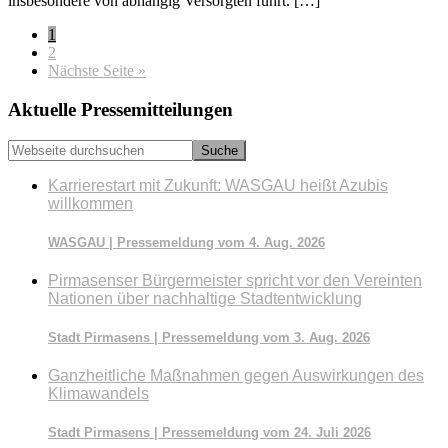
insbesondere von abhängig Versorgten führt. […]
Seite
1
Seite
2
aufrufen
Nächste Seite
»
Seitenspalte
Aktuelle Pressemitteilungen
Webseite
durchsuchen
Karrierestart mit Zukunft: WASGAU heißt Azubis
willkommen
WASGAU | Pressemeldung vom 4. Aug. 2026
Pirmasenser Bürgermeister spricht vor den Vereinten
Nationen über nachhaltige Stadtentwicklung
Stadt Pirmasens | Pressemeldung vom 3. Aug. 2026
Ganzheitliche Maßnahmen gegen Auswirkungen des
Klimawandels
Stadt Pirmasens | Pressemeldung vom 24. Juli 2026