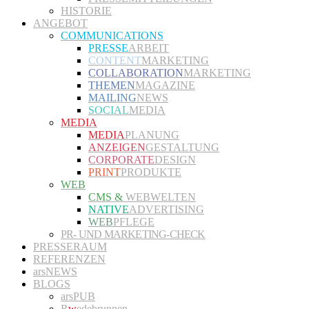
HISTORIE
ANGEBOT
COMMUNICATIONS
PRESSE
ARBEIT
CONTENT
MARKETING
COLLABORATION
MARKETING
THEMEN
MAGAZINE
MAILING
NEWS
SOCIAL
MEDIA
MEDIA
MEDIA
PLANUNG
ANZEIGEN
GESTALTUNG
CORPORATE
DESIGN
PRINT
PRODUKTE
WEB
CMS &
WEBWELTEN
NATIVE
ADVERTISING
WEB
PFLEGE
PR- UND MARKETING-CHECK
PRESSERAUM
REFERENZEN
arsNEWS
BLOGS
arsPUB
R
w
edebrunnen