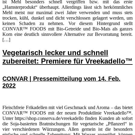
ist Mehl besonders schnell vergriffen bzw. mit das erste
„Hamsterprodukt“ überhaupt. Allerdings lässt sich herkömmliches
Mehl meist nur maximal zwei Jahre verwenden und muss stets
trocken, kühl, dunkel und dicht verschlossen gelagert werden, um
keinen Schaden zu nehmen. Vor diesem Hintergrund stellt
CONVAR™ FOODS mit Bio-Getreide und Bio-Mais als ganzes
Korn eine deutlich sinnvollere Alternative zur Bevorratung bereit.
[…]
Vegetarisch lecker und schnell
zubereitet: Premiere für Vreekadello™
CONVAR | Pressemitteilung vom 14. Feb.
2022
Fleischfreie Frikadellen mit viel Geschmack und Aroma – das bietet
CONVAR™ FOODS mit der neuen Produktlinie Vreekadello™.
Unter https://shop.conserva.de/vreekadello finden Kunden ab sofort
die Soja-basierten Bratmischungen für vegetarische „Pflanzerl“ in
vier verschiedenen Würzungen. Allen gemein ist die besonders
einfache und schnelle Zubereitung: Mit Wasser angerührt, können