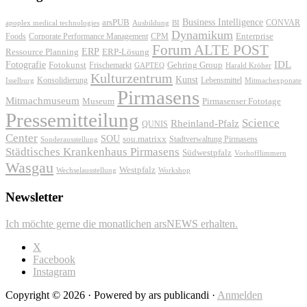
Business Intelligence
arsPUB
CONVAR
apoplex medical technologies
Ausbildung
BI
Dynamikum
Foods
Corporate Performance Management
Enterprise
CPM
Forum ALTE POST
ERP
ERP-Lösung
Ressource Planning
IDL
Fotografie
Fotokunst
Frischemarkt
Gehring Group
GAPTEQ
Harald Kröher
Kulturzentrum
Kunst
Konsolidierung
Lebensmittel
Isselburg
Mitmachexponate
Pirmasens
Mitmachmuseum
Museum
Pirmasenser Fototage
Pressemitteilung
Science
Rheinland-Pfalz
QUNIS
Center
SOU
sou.matrixx
Sonderausstellung
Stadtverwaltung Pirmasens
Städtisches Krankenhaus Pirmasens
Südwestpfalz
Vorhofflimmern
Wasgau
Westpfalz
Wechselausstellung
Workshop
Newsletter
Ich möchte gerne die monatlichen arsNEWS erhalten.
X
Facebook
Instagram
Copyright © 2026 · Powered by ars publicandi ·
Anmelden