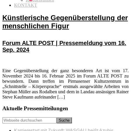
KONTAKT
Künstlerische Gegenüberstellung der
menschlichen Figur
Forum ALTE POST | Pressemeldung vom 16.
Sep. 2024
Eine Gegenüberstellung der ganz besonderen Art ist vom 17.
November 2024 bis 16. Februar 2025 im Forum ALTE POST zu
bewundern. Dann treffen im Pirmasenser Kulturzentrum in
„Schnittstelle – Körpersprache“ erstmals ausgewählte Arbeiten von
Stephan Müller aus Rodalben und dem in Landau ansässigen Rainer
Steve Kaufmann aufeinander […]
Seitenspalte
Aktuelle Pressemitteilungen
Webseite
durchsuchen
Karrierestart mit Zukunft: WASGAU heißt Azubis