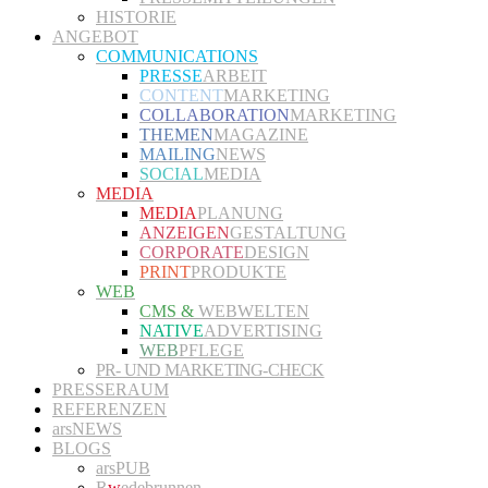
HISTORIE
ANGEBOT
COMMUNICATIONS
PRESSE
ARBEIT
CONTENT
MARKETING
COLLABORATION
MARKETING
THEMEN
MAGAZINE
MAILING
NEWS
SOCIAL
MEDIA
MEDIA
MEDIA
PLANUNG
ANZEIGEN
GESTALTUNG
CORPORATE
DESIGN
PRINT
PRODUKTE
WEB
CMS &
WEBWELTEN
NATIVE
ADVERTISING
WEB
PFLEGE
PR- UND MARKETING-CHECK
PRESSERAUM
REFERENZEN
arsNEWS
BLOGS
arsPUB
R
w
edebrunnen