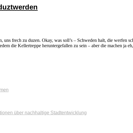
eduztwerden
, uns frech zu duzen. Okay, was soll’s – Schweden halt, die werfen s
em die Kellertreppe heruntergefallen zu sein – aber die machen ja eh, 
mmen
tionen über nachhaltige Stadtentwicklung