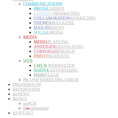
COMMUNICATIONS
PRESSE
ARBEIT
CONTENT
MARKETING
COLLABORATION
MARKETING
THEMEN
MAGAZINE
MAILING
NEWS
SOCIAL
MEDIA
MEDIA
MEDIA
PLANUNG
ANZEIGEN
GESTALTUNG
CORPORATE
DESIGN
PRINT
PRODUKTE
WEB
CMS &
WEBWELTEN
NATIVE
ADVERTISING
WEB
PFLEGE
PR- UND MARKETING-CHECK
PRESSERAUM
REFERENZEN
arsNEWS
BLOGS
arsPUB
R
w
edebrunnen
KONTAKT