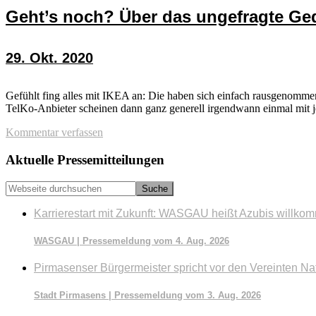
Geht’s noch? Über das ungefragte G
29. Okt. 2020
Gefühlt fing alles mit IKEA an: Die haben sich einfach rausgenommen
TelKo-Anbieter scheinen dann ganz generell irgendwann einmal mit jed
Kommentar verfassen
Seitenspalte
Aktuelle Pressemitteilungen
Webseite
durchsuchen
Karrierestart mit Zukunft: WASGAU heißt Azubis willko
WASGAU | Pressemeldung vom 4. Aug. 2026
Pirmasenser Bürgermeister spricht vor den Vereinten Na
Stadt Pirmasens | Pressemeldung vom 3. Aug. 2026