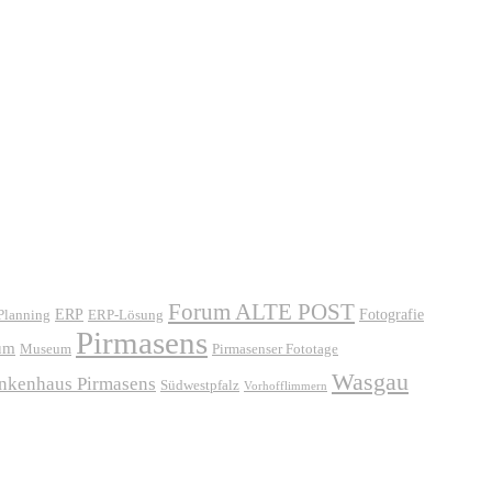
Forum ALTE POST
ERP
ERP-Lösung
Fotografie
 Planning
Pirmasens
um
Museum
Pirmasenser Fototage
Wasgau
ankenhaus Pirmasens
Südwestpfalz
Vorhofflimmern