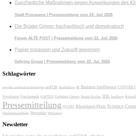
Ganzheitliche Maßnahmen gegen Auswirkungen des Kl
Stadt Pirmasens | Pressemeldung vom 24. Juli 2026
Die Brüder Grimm: hochpolitisch und demokratisch
Forum ALTE POST | Pressemeldung vom 22. Juli 2026
Papier loslassen und Zukunft gewinnen
Gehring Group | Pressemeldung vom 22. Jul. 2026
Schlagwörter
Business Intelligence
arsPUB
CONVAR F
apoplex medical technologies
Ausbildung
BI
IDL
Fotokunst
Frischemarkt
Gehring Group
Konsol
GAPTEQ
Harald Kröher
Isselburg
Pressemitteilung
Science Cent
Rheinland-Pfalz
QUNIS
Westpfalz
Wechselausstellung
Workshop
Newsletter