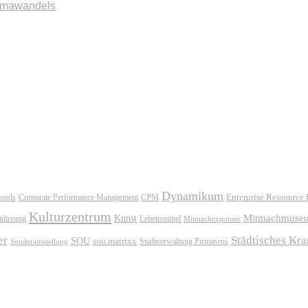
imawandels
Dynamikum
oods
Corporate Performance Management
Enterprise Ressource
CPM
Kulturzentrum
Mitmachmuse
Kunst
idierung
Lebensmittel
Mitmachexponate
er
Städtisches Kr
SOU
sou.matrixx
Sonderausstellung
Stadtverwaltung Pirmasens