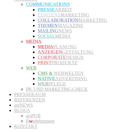
COMMUNICATIONS
PRESSE
ARBEIT
CONTENT
MARKETING
COLLABORATION
MARKETING
THEMEN
MAGAZINE
MAILING
NEWS
SOCIAL
MEDIA
MEDIA
MEDIA
PLANUNG
ANZEIGEN
GESTALTUNG
CORPORATE
DESIGN
PRINT
PRODUKTE
WEB
CMS &
WEBWELTEN
NATIVE
ADVERTISING
WEB
PFLEGE
PR- UND MARKETING-CHECK
PRESSERAUM
REFERENZEN
arsNEWS
BLOGS
arsPUB
R
w
edebrunnen
KONTAKT