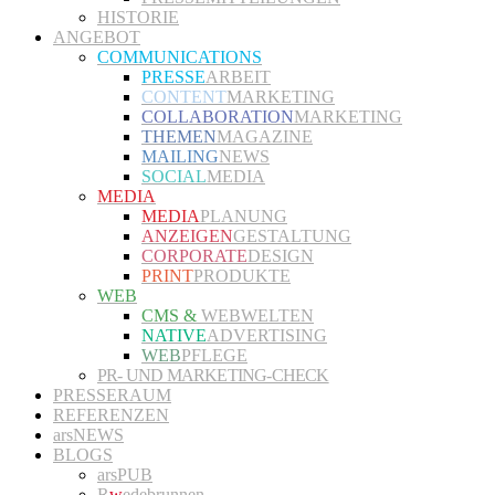
HISTORIE
ANGEBOT
COMMUNICATIONS
PRESSE
ARBEIT
CONTENT
MARKETING
COLLABORATION
MARKETING
THEMEN
MAGAZINE
MAILING
NEWS
SOCIAL
MEDIA
MEDIA
MEDIA
PLANUNG
ANZEIGEN
GESTALTUNG
CORPORATE
DESIGN
PRINT
PRODUKTE
WEB
CMS &
WEBWELTEN
NATIVE
ADVERTISING
WEB
PFLEGE
PR- UND MARKETING-CHECK
PRESSERAUM
REFERENZEN
arsNEWS
BLOGS
arsPUB
R
w
edebrunnen