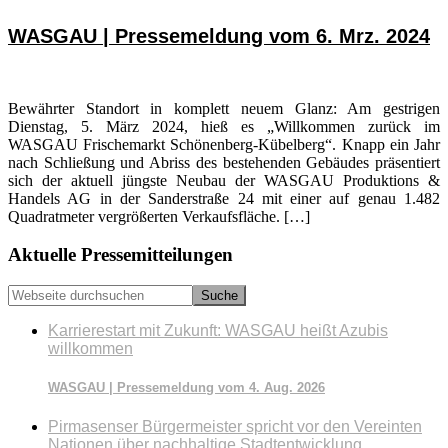
WASGAU | Pressemeldung vom 6. Mrz. 2024
Bewährter Standort in komplett neuem Glanz: Am gestrigen
Dienstag, 5. März 2024, hieß es „Willkommen zurück im
WASGAU Frischemarkt Schönenberg-Kübelberg“. Knapp ein Jahr
nach Schließung und Abriss des bestehenden Gebäudes präsentiert
sich der aktuell jüngste Neubau der WASGAU Produktions &
Handels AG in der Sanderstraße 24 mit einer auf genau 1.482
Quadratmeter vergrößerten Verkaufsfläche. […]
Seitenspalte
Aktuelle Pressemitteilungen
Webseite
durchsuchen
Karrierestart mit Zukunft: WASGAU heißt Azubis
willkommen
WASGAU | Pressemeldung vom 4. Aug. 2026
Pirmasenser Bürgermeister spricht vor den Vereinten
Nationen über nachhaltige Stadtentwicklung