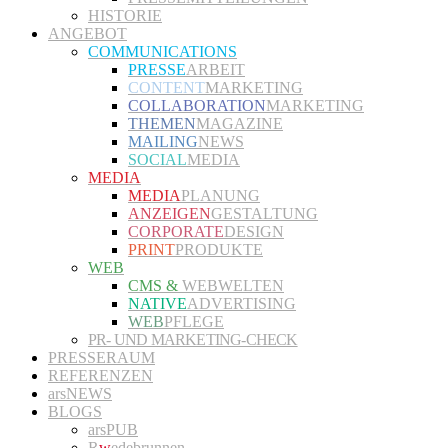
HISTORIE
ANGEBOT
COMMUNICATIONS
PRESSE
ARBEIT
CONTENT
MARKETING
COLLABORATION
MARKETING
THEMEN
MAGAZINE
MAILING
NEWS
SOCIAL
MEDIA
MEDIA
MEDIA
PLANUNG
ANZEIGEN
GESTALTUNG
CORPORATE
DESIGN
PRINT
PRODUKTE
WEB
CMS &
WEBWELTEN
NATIVE
ADVERTISING
WEB
PFLEGE
PR- UND MARKETING-CHECK
PRESSERAUM
REFERENZEN
arsNEWS
BLOGS
arsPUB
R
w
edebrunnen