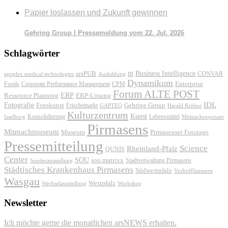
Papier loslassen und Zukunft gewinnen
Gehring Group | Pressemeldung vom 22. Jul. 2026
Schlagwörter
Business Intelligence
arsPUB
CONVAR
apoplex medical technologies
Ausbildung
BI
Dynamikum
Foods
Corporate Performance Management
Enterprise
CPM
Forum ALTE POST
ERP
ERP-Lösung
Ressource Planning
IDL
Fotografie
Fotokunst
Frischemarkt
Gehring Group
GAPTEQ
Harald Kröher
Kulturzentrum
Kunst
Konsolidierung
Lebensmittel
Isselburg
Mitmachexponate
Pirmasens
Mitmachmuseum
Museum
Pirmasenser Fototage
Pressemitteilung
Science
Rheinland-Pfalz
QUNIS
Center
SOU
sou.matrixx
Sonderausstellung
Stadtverwaltung Pirmasens
Städtisches Krankenhaus Pirmasens
Südwestpfalz
Vorhofflimmern
Wasgau
Westpfalz
Wechselausstellung
Workshop
Newsletter
Ich möchte gerne die monatlichen arsNEWS erhalten.