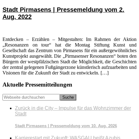
Stadt Pirmasens | Pressemeldung vom 2.
Aug. 2022
Entdecken – Erzählen – Mitgestalten: Im Rahmen der Aktion
„Resonanzen on tour“ hat die Montag Stiftung Kunst und
Gesellschaft das Zentrum von Pirmasens für ein außergewöhnliches
Kunstprojekt ausgewählt. Die „Pirmasenser Resonanzen“ boten den
Bürgern der westpfälzischen Stadt die Möglichkeit, die Geschichten
der zentral gelegenen Fußgängerzone künstlerisch aufzuarbeiten und
Visionen für die Zukunft der Stadt zu entwickeln. […]
Seitenspalte
Aktuelle Pressemitteilungen
Webseite
durchsuchen
Zurück in die City – Impulse für das Wohnzimmer der
Stadt
Stadt Pirmasens | Pressemeldung vom 10. Aug. 2026
Karrierestart mit Zukunft: WASGAU heißt Azubis