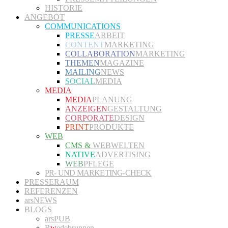
HISTORIE
ANGEBOT
COMMUNICATIONS
PRESSE
ARBEIT
CONTENT
MARKETING
COLLABORATION
MARKETING
THEMEN
MAGAZINE
MAILING
NEWS
SOCIAL
MEDIA
MEDIA
MEDIA
PLANUNG
ANZEIGEN
GESTALTUNG
CORPORATE
DESIGN
PRINT
PRODUKTE
WEB
CMS &
WEBWELTEN
NATIVE
ADVERTISING
WEB
PFLEGE
PR- UND MARKETING-CHECK
PRESSERAUM
REFERENZEN
arsNEWS
BLOGS
arsPUB
R
w
edebrunnen