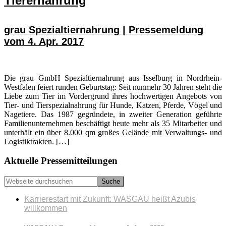
Tierernährung
grau Spezialtiernahrung | Pressemeldung
vom 4. Apr. 2017
Die grau GmbH Spezialtiernahrung aus Isselburg in Nordrhein-
Westfalen feiert runden Geburtstag: Seit nunmehr 30 Jahren steht die
Liebe zum Tier im Vordergrund ihres hochwertigen Angebots von
Tier- und Tierspezialnahrung für Hunde, Katzen, Pferde, Vögel und
Nagetiere. Das 1987 gegründete, in zweiter Generation geführte
Familienunternehmen beschäftigt heute mehr als 35 Mitarbeiter und
unterhält ein über 8.000 qm großes Gelände mit Verwaltungs- und
Logistiktrakten. […]
Seitenspalte
Aktuelle Pressemitteilungen
Webseite
durchsuchen
Karrierestart mit Zukunft: WASGAU heißt Azubis
willkommen