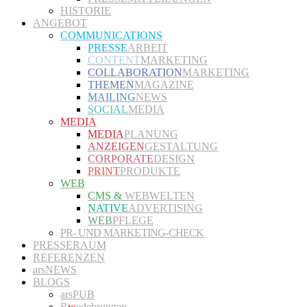
HISTORIE
ANGEBOT
COMMUNICATIONS
PRESSE
ARBEIT
CONTENT
MARKETING
COLLABORATION
MARKETING
THEMEN
MAGAZINE
MAILING
NEWS
SOCIAL
MEDIA
MEDIA
MEDIA
PLANUNG
ANZEIGEN
GESTALTUNG
CORPORATE
DESIGN
PRINT
PRODUKTE
WEB
CMS &
WEBWELTEN
NATIVE
ADVERTISING
WEB
PFLEGE
PR- UND MARKETING-CHECK
PRESSERAUM
REFERENZEN
arsNEWS
BLOGS
arsPUB
R
w
edebrunnen