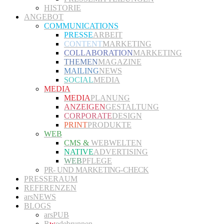
HISTORIE
ANGEBOT
COMMUNICATIONS
PRESSE
ARBEIT
CONTENT
MARKETING
COLLABORATION
MARKETING
THEMEN
MAGAZINE
MAILING
NEWS
SOCIAL
MEDIA
MEDIA
MEDIA
PLANUNG
ANZEIGEN
GESTALTUNG
CORPORATE
DESIGN
PRINT
PRODUKTE
WEB
CMS &
WEBWELTEN
NATIVE
ADVERTISING
WEB
PFLEGE
PR- UND MARKETING-CHECK
PRESSERAUM
REFERENZEN
arsNEWS
BLOGS
arsPUB
R
w
edebrunnen