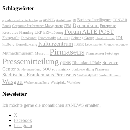
Schlagwörter
Business Intelligence
arsPUB
CONVAR
apoplex medical technologies
Ausbildung
BI
Dynamikum
Foods
Corporate Performance Management
Enterprise
CPM
Forum ALTE POST
ERP
ERP-Lösung
Ressource Planning
IDL
Fotografie
Fotokunst
Frischemarkt
Gehring Group
GAPTEQ
Harald Kröher
Kulturzentrum
Kunst
Konsolidierung
Lebensmittel
Isselburg
Mitmachexponate
Pirmasens
Mitmachmuseum
Museum
Pirmasenser Fototage
Pressemitteilung
Science
Rheinland-Pfalz
QUNIS
Center
SOU
sou.matrixx
Sonderausstellung
Stadtverwaltung Pirmasens
Städtisches Krankenhaus Pirmasens
Südwestpfalz
Vorhofflimmern
Wasgau
Westpfalz
Wechselausstellung
Workshop
Newsletter
Ich möchte gerne die monatlichen arsNEWS erhalten.
X
Facebook
Instagram