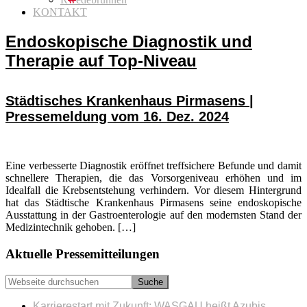
KONTAKT
Endoskopische Diagnostik und
Therapie auf Top-Niveau
Städtisches Krankenhaus Pirmasens |
Pressemeldung vom 16. Dez. 2024
Eine verbesserte Diagnostik eröffnet treffsichere Befunde und damit
schnellere Therapien, die das Vorsorgeniveau erhöhen und im
Idealfall die Krebsentstehung verhindern. Vor diesem Hintergrund
hat das Städtische Krankenhaus Pirmasens seine endoskopische
Ausstattung in der Gastroenterologie auf den modernsten Stand der
Medizintechnik gehoben. […]
Seitenspalte
Aktuelle Pressemitteilungen
Webseite
durchsuchen
Karrierestart mit Zukunft: WASGAU heißt Azubis