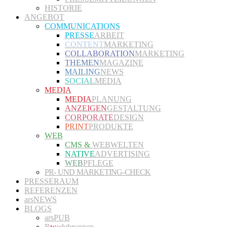
HISTORIE
ANGEBOT
COMMUNICATIONS
PRESSE
ARBEIT
CONTENT
MARKETING
COLLABORATION
MARKETING
THEMEN
MAGAZINE
MAILING
NEWS
SOCIAL
MEDIA
MEDIA
MEDIA
PLANUNG
ANZEIGEN
GESTALTUNG
CORPORATE
DESIGN
PRINT
PRODUKTE
WEB
CMS &
WEBWELTEN
NATIVE
ADVERTISING
WEB
PFLEGE
PR- UND MARKETING-CHECK
PRESSERAUM
REFERENZEN
arsNEWS
BLOGS
arsPUB
R
w
edebrunnen