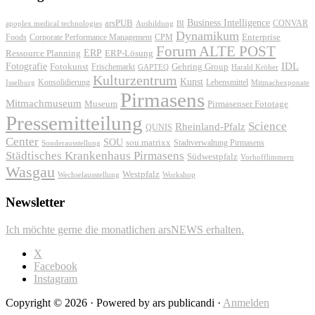
Business Intelligence
arsPUB
CONVAR
apoplex medical technologies
Ausbildung
BI
Dynamikum
Foods
Corporate Performance Management
Enterprise
CPM
Forum ALTE POST
ERP
ERP-Lösung
Ressource Planning
IDL
Fotografie
Fotokunst
Frischemarkt
Gehring Group
GAPTEQ
Harald Kröher
Kulturzentrum
Kunst
Konsolidierung
Lebensmittel
Isselburg
Mitmachexponate
Pirmasens
Mitmachmuseum
Museum
Pirmasenser Fototage
Pressemitteilung
Science
Rheinland-Pfalz
QUNIS
Center
SOU
sou.matrixx
Sonderausstellung
Stadtverwaltung Pirmasens
Städtisches Krankenhaus Pirmasens
Südwestpfalz
Vorhofflimmern
Wasgau
Westpfalz
Wechselausstellung
Workshop
Newsletter
Ich möchte gerne die monatlichen arsNEWS erhalten.
X
Facebook
Instagram
Copyright © 2026 · Powered by ars publicandi ·
Anmelden