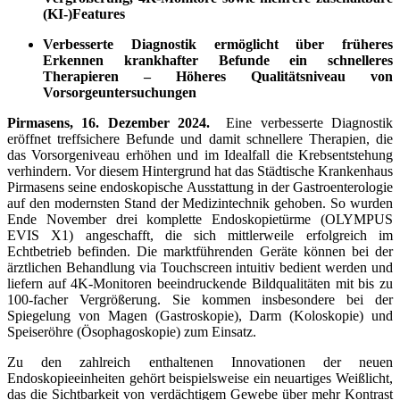
(KI-)Features
Verbesserte Diagnostik ermöglicht über früheres
Erkennen krankhafter Befunde ein schnelleres
Therapieren – Höheres Qualitätsniveau von
Vorsorgeuntersuchungen
Pirmasens, 16. Dezember 2024.
Eine verbesserte Diagnostik
eröffnet treffsichere Befunde und damit schnellere Therapien, die
das Vorsorgeniveau erhöhen und im Idealfall die Krebsentstehung
verhindern. Vor diesem Hinter­grund hat das Städtische Krankenhaus
Pirmasens seine endoskopische Ausstattung in der Gastroenterologie
auf den modernsten Stand der Medizin­technik gehoben. So wurden
Ende November drei komplette Endoskopietürme (OLYMPUS
EVIS X1) angeschafft, die sich mittlerweile erfolgreich im
Echtbetrieb befinden. Die marktführenden Geräte können bei der
ärztlichen Behandlung via Touchscreen intuitiv bedient werden und
liefern auf 4K-Monitoren beeindrucken­de Bildqualitäten mit bis zu
100-facher Vergrößerung. Sie kommen insbesondere bei der
Spiegelung von Magen (Gastroskopie), Darm (Koloskopie) und
Speise­röhre (Ösophagoskopie) zum Einsatz.
Zu den zahlreich enthaltenen Innovationen der neuen
Endoskopieeinheiten gehört beispielsweise ein neuartiges Weißlicht,
das die Sichtbarkeit von verdächtigem Gewebe über mehr Kontrast