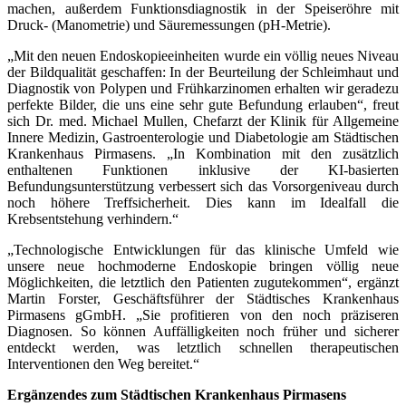
machen, außerdem Funktionsdiagnostik in der Speiseröhre mit
Druck- (Manometrie) und Säuremessungen (pH-Metrie).
„Mit den neuen Endoskopieeinheiten wurde ein völlig neues Niveau
der Bildqualität geschaffen: In der Beurteilung der Schleimhaut und
Diagnostik von Polypen und Frühkarzinomen erhalten wir geradezu
perfekte Bilder, die uns eine sehr gute Befundung erlauben“, freut
sich Dr. med. Michael Mullen, Chefarzt der Klinik für Allgemeine
Innere Medizin, Gastroenterologie und Diabetologie am Städtischen
Krankenhaus Pirmasens. „In Kombination mit den zusätzlich
enthaltenen Funktionen inklusive der KI-basierten
Befundungsunterstützung verbessert sich das Vorsorgeniveau durch
noch höhere Treffsicherheit. Dies kann im Idealfall die
Krebsentstehung verhindern.“
„Technologische Entwicklungen für das klinische Umfeld wie
unsere neue hochmoderne Endoskopie bringen völlig neue
Möglichkeiten, die letztlich den Patienten zugutekommen“, ergänzt
Martin Forster, Geschäftsführer der Städti­sches Krankenhaus
Pirmasens gGmbH. „Sie profitieren von den noch präziseren
Diagnosen. So können Auffälligkeiten noch früher und sicherer
entdeckt werden, was letztlich schnellen therapeutischen
Interventionen den Weg bereitet.“
Ergänzendes zum Städtischen Krankenhaus Pirmasens