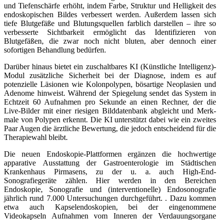
und Tiefenschärfe erhöht, indem Farbe, Struktur und Helligkeit des
endoskopischen Bildes verbessert werden. Außerdem lassen sich
tiefe Blutgefäße und Blutungsquellen farblich darstellen – ihre so
verbesserte Sichtbarkeit ermöglicht das Identifizieren von
Blutgefäßen, die zwar noch nicht bluten, aber dennoch einer
sofortigen Behandlung bedürfen.
Darüber hinaus bietet ein zuschaltbares KI (Künstliche Intelligenz)-
Modul zusätzliche Sicherheit bei der Diagnose, indem es auf
potenzielle Läsionen wie Kolonpolypen, bösartige Neoplasien und
Adenome hinweist. Während der Spiegelung sendet das System in
Echtzeit 60 Aufnahmen pro Sekunde an einen Rechner, der die
Live-Bilder mit einer riesigen Bilddatenbank abgleicht und Merk­
male von Polypen erkennt. Die KI unterstützt dabei wie ein zweites
Paar Augen die ärztliche Bewertung, die jedoch entscheidend für die
Therapiewahl bleibt.
Die neuen Endoskopie-Plattformen ergänzen die hochwertige
apparative Ausstattung der Gastroenterologie im Städtischen
Krankenhaus Pirmasens, zu der u. a. auch High-End-
Sonografiegeräte zählen. Hier werden in den Bereichen
Endoskopie, Sonografie und (interventionelle) Endosonografie
jährlich rund 7.000 Untersuchungen durchgeführt. . Dazu kommen
etwa auch Kapselendoskopien, bei der eingenommene
Videokapseln Aufnahmen vom Inneren der Verdauungs­organe