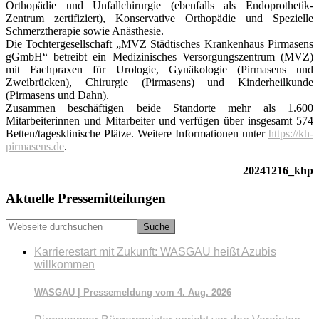
Orthopädie und Unfallchirurgie (ebenfalls als Endoprothetik-
Zentrum zertifiziert), Konservative Orthopädie und Spezielle
Schmerztherapie sowie Anästhesie.
Die Tochtergesellschaft „MVZ Städtisches Krankenhaus Pirmasens
gGmbH“ betreibt ein Medizinisches Versorgungszentrum (MVZ)
mit Fachpraxen für Urologie, Gynäkologie (Pirmasens und
Zweibrücken), Chirurgie (Pirmasens) und Kinderheilkunde
(Pirmasens und Dahn).
Zusammen beschäftigen beide Standorte mehr als 1.600
Mitarbeiterinnen und Mitarbeiter und verfügen über insgesamt 574
Betten/tagesklinische Plätze. Weitere Informationen unter
https://kh-
pirmasens.de
.
20241216_khp
Seitenspalte
Aktuelle Pressemitteilungen
Webseite
durchsuchen
Karrierestart mit Zukunft: WASGAU heißt Azubis
willkommen
WASGAU | Pressemeldung vom 4. Aug. 2026