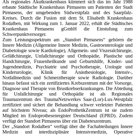
Als regionales Akutkrankenhaus kümmert sich das im Jahr 1988
erbaute Städtische Krankenhaus Pirmasens um Patienten der Stadt
Pirmasens, der umgebenden Südwestpfalz und des Saarpfalz-
Kreises. Durch die Fusion mit dem St. Elisabeth Krankenhaus
Rodalben, mit Wirkung zum 1. Januar 2022, erhält die Städtisches
Krankenhaus Pirmasens gGmbH die Einstufung zum
Schwerpunktversorger.
Zum Leistungsspektrum am „Standort Pirmasens“ gehören die
Innere Medizin (Allgemeine Innere Medizin, Gastroenterologie und
Diabetologie sowie Kardiologie), Allgemein- und Viszeralchirurgie,
Gefäßchirurgie, Unfallchirurgie und Orthopädie, Plastische und
Handchirurgie, Frauenheilkunde und Geburtshilfe, Kinder- und
Jugendmedizin, Psychiatrie und Psychotherapie, Urologie und
Kinderurologie, Klinik für Anästhesiologie, Intensiv-,
Notfallmedizin und Schmerztherapie sowie Radiologie. Darüber
hinaus befasst sich ein zertifiziertes Krebszentrum mit der Vorsorge,
Diagnose und Therapie von Brustkrebserkrankungen. Die Abteilung
für Unfallchirurgie und Orthopädie ist als Regionales
Traumazentrum des TraumaNetzwerkes Saar-(Lor)-Lux-Westpfalz
zertifiziert und sichert die Behandlung schwer verletzter Patienten
auf höchstem Niveau; als EndoProthetikZentrum ist sie zudem
Mitglied im Endoprothesenregister Deutschland (EPRD). Zudem
verfügt der Standort Pirmasens über ein Diabeteszentrum.
Der „Standort Rodalben“ verfügt über die Fachabteilungen Innere
Medizin und interdisziplinäre Intensiv­medizin, Operative