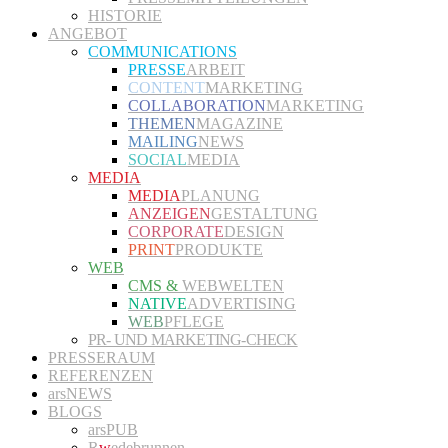
HISTORIE
ANGEBOT
COMMUNICATIONS
PRESSE
ARBEIT
CONTENT
MARKETING
COLLABORATION
MARKETING
THEMEN
MAGAZINE
MAILING
NEWS
SOCIAL
MEDIA
MEDIA
MEDIA
PLANUNG
ANZEIGEN
GESTALTUNG
CORPORATE
DESIGN
PRINT
PRODUKTE
WEB
CMS &
WEBWELTEN
NATIVE
ADVERTISING
WEB
PFLEGE
PR- UND MARKETING-CHECK
PRESSERAUM
REFERENZEN
arsNEWS
BLOGS
arsPUB
R
w
edebrunnen