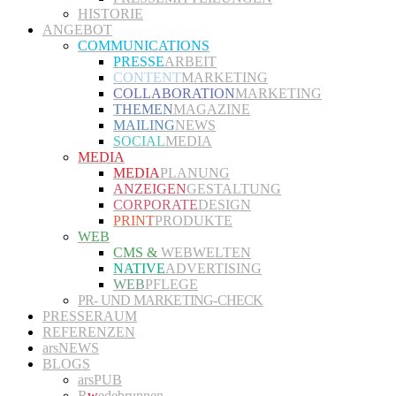
HISTORIE
ANGEBOT
COMMUNICATIONS
PRESSE
ARBEIT
CONTENT
MARKETING
COLLABORATION
MARKETING
THEMEN
MAGAZINE
MAILING
NEWS
SOCIAL
MEDIA
MEDIA
MEDIA
PLANUNG
ANZEIGEN
GESTALTUNG
CORPORATE
DESIGN
PRINT
PRODUKTE
WEB
CMS &
WEBWELTEN
NATIVE
ADVERTISING
WEB
PFLEGE
PR- UND MARKETING-CHECK
PRESSERAUM
REFERENZEN
arsNEWS
BLOGS
arsPUB
R
w
edebrunnen