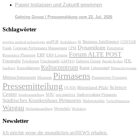
Papier loslassen und Zukunft gewinnen
Gehring Group | Pressemeldung vom 22. Jul. 2026
Schlagwörter
Business Intelligence
arsPUB
CONVAR
apoplex medical technologies
Ausbildung
BI
Dynamikum
Foods
Corporate Performance Management
Enterprise
CPM
Forum ALTE POST
ERP
ERP-Lösung
Ressource Planning
IDL
Fotografie
Fotokunst
Frischemarkt
Gehring Group
GAPTEQ
Harald Kröher
Kulturzentrum
Kunst
Konsolidierung
Lebensmittel
Isselburg
Mitmachexponate
Pirmasens
Mitmachmuseum
Museum
Pirmasenser Fototage
Pressemitteilung
Science
Rheinland-Pfalz
QUNIS
Center
SOU
sou.matrixx
Sonderausstellung
Stadtverwaltung Pirmasens
Städtisches Krankenhaus Pirmasens
Südwestpfalz
Vorhofflimmern
Wasgau
Westpfalz
Wechselausstellung
Workshop
Newsletter
Ich möchte gerne die monatlichen arsNEWS erhalten.