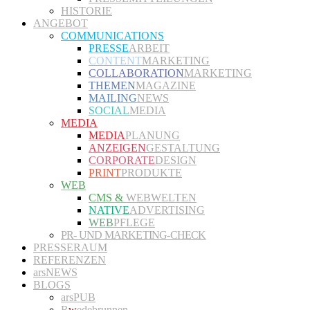
HISTORIE
ANGEBOT
COMMUNICATIONS
PRESSE
ARBEIT
CONTENT
MARKETING
COLLABORATION
MARKETING
THEMEN
MAGAZINE
MAILING
NEWS
SOCIAL
MEDIA
MEDIA
MEDIA
PLANUNG
ANZEIGEN
GESTALTUNG
CORPORATE
DESIGN
PRINT
PRODUKTE
WEB
CMS &
WEBWELTEN
NATIVE
ADVERTISING
WEB
PFLEGE
PR- UND MARKETING-CHECK
PRESSERAUM
REFERENZEN
arsNEWS
BLOGS
arsPUB
R
w
edebrunnen