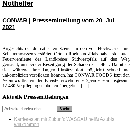
Nothelfer
CONVAR | Pressemitteilung vom 20. Jul.
2021
Angesichts der dramatischen Szenen in den von Hochwasser und
Schlammmassen zerstörten Orte in Rheinland-Pfalz haben sich auch
Feuerwehrleute des Landkreises Südwestpfalz auf den Weg
gemacht, um bei der Beseitigung der Schäden zu helfen. Damit sie
sich während ihrer langen Einsätze dort möglichst schnell und
unkompliziert verpflegen können, hat CONVAR FOODS jetzt den
Verantwortlichen der Kreisfeuerwehr eine Spende von insgesamt
12.480 Verpflegungseinheiten übergeben. […]
Seitenspalte
Aktuelle Pressemitteilungen
Webseite
durchsuchen
Karrierestart mit Zukunft: WASGAU heißt Azubis
willkommen