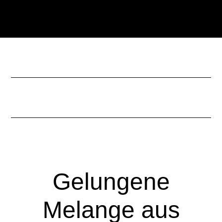
Zum
Zur
Inhalt
Seitenspalte
springen
springen
Gelungene
Melange aus