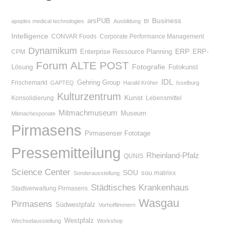
Business
arsPUB
apoplex medical technologies
Ausbildung
BI
Intelligence
CONVAR Foods
Corporate Performance Management
Dynamikum
Enterprise Ressource Planning
ERP
ERP-
CPM
Forum ALTE POST
Lösung
Fotografie
Fotokunst
IDL
Gehring Group
Frischemarkt
GAPTEQ
Harald Kröher
Isselburg
Kulturzentrum
Kunst
Konsolidierung
Lebensmittel
Mitmachmuseum
Museum
Mitmachexponate
Pirmasens
Pirmasenser Fototage
Pressemitteilung
Rheinland-Pfalz
QUNIS
Science Center
SOU
sou.matrixx
Sonderausstellung
Städtisches Krankenhaus
Stadtverwaltung Pirmasens
Wasgau
Pirmasens
Südwestpfalz
Vorhofflimmern
Westpfalz
Wechselausstellung
Workshop