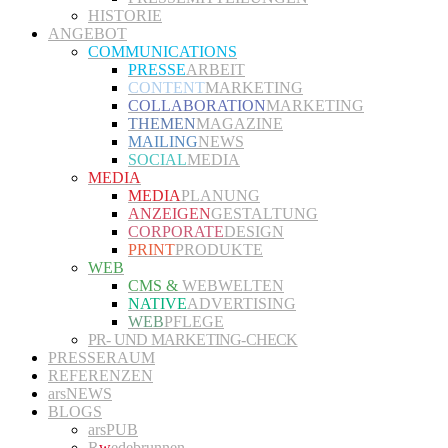
HISTORIE
ANGEBOT
COMMUNICATIONS
PRESSE
ARBEIT
CONTENT
MARKETING
COLLABORATION
MARKETING
THEMEN
MAGAZINE
MAILING
NEWS
SOCIAL
MEDIA
MEDIA
MEDIA
PLANUNG
ANZEIGEN
GESTALTUNG
CORPORATE
DESIGN
PRINT
PRODUKTE
WEB
CMS &
WEBWELTEN
NATIVE
ADVERTISING
WEB
PFLEGE
PR- UND MARKETING-CHECK
PRESSERAUM
REFERENZEN
arsNEWS
BLOGS
arsPUB
R
w
edebrunnen