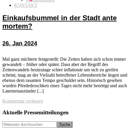
KONTAKT
Einkaufsbummel in der Stadt ante
mortem?
26. Jan 2024
Mal ganz nüchtern festgestellt: Die Zeiten haben sich schon immer
gewandelt – früher oder später. Dass aber der Begriff des
Zeitenwandels heutzutage schier inflationär um sich zu greifen
scheint, mag an der Vielzahl betroffener Lebensbereiche liegen und
ebenso dem rasanten Tempo geschuldet sein. Historisch gesehen
wurden Pferdedroschken eines Tages nicht mehr benötigt und auch
Laternenanzünder [...]
Kommentar verfassen
Seitenspalte
Aktuelle Pressemitteilungen
Webseite
durchsuchen