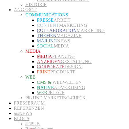
HISTORIE
ANGEBOT
COMMUNICATIONS
PRESSE
ARBEIT
CONTENT
MARKETING
COLLABORATION
MARKETING
THEMEN
MAGAZINE
MAILING
NEWS
SOCIAL
MEDIA
MEDIA
MEDIA
PLANUNG
ANZEIGEN
GESTALTUNG
CORPORATE
DESIGN
PRINT
PRODUKTE
WEB
CMS &
WEBWELTEN
NATIVE
ADVERTISING
WEB
PFLEGE
PR- UND MARKETING-CHECK
PRESSERAUM
REFERENZEN
arsNEWS
BLOGS
arsPUB
R
w
edebrunnen