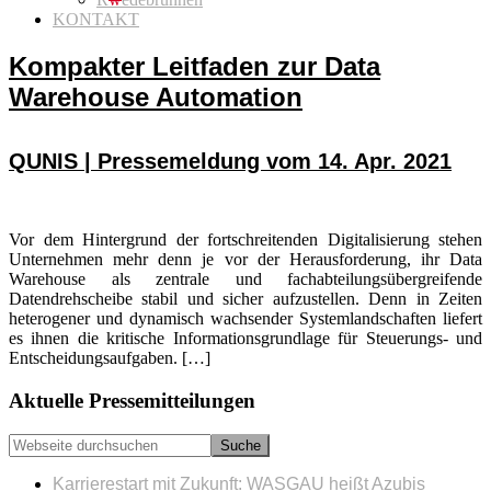
KONTAKT
Kompakter Leitfaden zur Data
Warehouse Automation
QUNIS | Pressemeldung vom 14. Apr. 2021
Vor dem Hintergrund der fortschreitenden Digitalisierung stehen
Unternehmen mehr denn je vor der Herausforderung, ihr Data
Warehouse als zentrale und fachabteilungsübergreifende
Datendrehscheibe stabil und sicher aufzustellen. Denn in Zeiten
heterogener und dynamisch wachsender Systemlandschaften liefert
es ihnen die kritische Informationsgrundlage für Steuerungs- und
Entscheidungsaufgaben. […]
Seitenspalte
Aktuelle Pressemitteilungen
Webseite
durchsuchen
Karrierestart mit Zukunft: WASGAU heißt Azubis