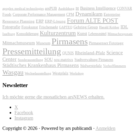
Business Intelligence
arsPUB
CONVAR
apoplex medical technologies
Ausbildung
BI
Dynamikum
Foods
Corporate Performance Management
Enterprise
CPM
Forum ALTE POST
ERP
ERP-Lösung
Ressource Planning
IDL
Fotografie
Fotokunst
Frischemarkt
Gehring Group
GAPTEQ
Harald Kröher
Kulturzentrum
Kunst
Konsolidierung
Lebensmittel
Isselburg
Mitmachexponate
Pirmasens
Mitmachmuseum
Museum
Pirmasenser Fototage
Pressemitteilung
Science
Rheinland-Pfalz
QUNIS
Center
SOU
sou.matrixx
Sonderausstellung
Stadtverwaltung Pirmasens
Städtisches Krankenhaus Pirmasens
Südwestpfalz
Vorhofflimmern
Wasgau
Westpfalz
Wechselausstellung
Workshop
Newsletter
Ich möchte gerne die monatlichen arsNEWS erhalten.
X
Facebook
Instagram
Copyright © 2026 · Powered by ars publicandi ·
Anmelden