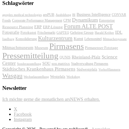
Schlagwörter
Business Intelligence
arsPUB
CONVAR
apoplex medical technologies
Ausbildung
BI
Dynamikum
Foods
Corporate Performance Management
Enterprise
CPM
Forum ALTE POST
ERP
ERP-Lösung
Ressource Planning
IDL
Fotografie
Fotokunst
Frischemarkt
Gehring Group
GAPTEQ
Harald Kröher
Kulturzentrum
Kunst
Konsolidierung
Lebensmittel
Isselburg
Mitmachexponate
Pirmasens
Mitmachmuseum
Museum
Pirmasenser Fototage
Pressemitteilung
Science
Rheinland-Pfalz
QUNIS
Center
SOU
sou.matrixx
Sonderausstellung
Stadtverwaltung Pirmasens
Städtisches Krankenhaus Pirmasens
Südwestpfalz
Vorhofflimmern
Wasgau
Westpfalz
Wechselausstellung
Workshop
Newsletter
Ich möchte gerne die monatlichen arsNEWS erhalten.
X
Facebook
Instagram