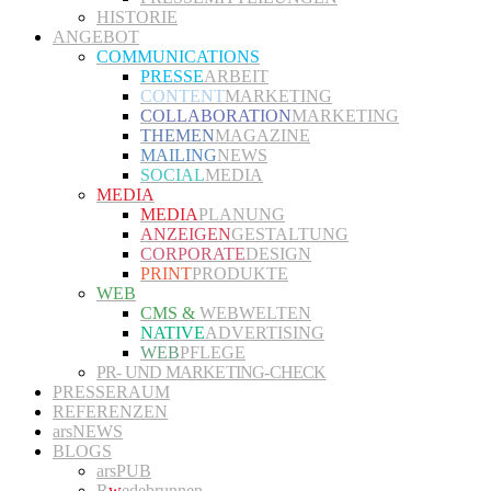
HISTORIE
ANGEBOT
COMMUNICATIONS
PRESSE
ARBEIT
CONTENT
MARKETING
COLLABORATION
MARKETING
THEMEN
MAGAZINE
MAILING
NEWS
SOCIAL
MEDIA
MEDIA
MEDIA
PLANUNG
ANZEIGEN
GESTALTUNG
CORPORATE
DESIGN
PRINT
PRODUKTE
WEB
CMS &
WEBWELTEN
NATIVE
ADVERTISING
WEB
PFLEGE
PR- UND MARKETING-CHECK
PRESSERAUM
REFERENZEN
arsNEWS
BLOGS
arsPUB
R
w
edebrunnen