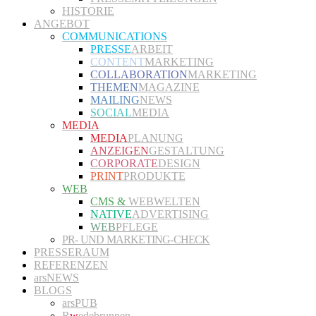
HISTORIE
ANGEBOT
COMMUNICATIONS
PRESSE
ARBEIT
CONTENT
MARKETING
COLLABORATION
MARKETING
THEMEN
MAGAZINE
MAILING
NEWS
SOCIAL
MEDIA
MEDIA
MEDIA
PLANUNG
ANZEIGEN
GESTALTUNG
CORPORATE
DESIGN
PRINT
PRODUKTE
WEB
CMS &
WEBWELTEN
NATIVE
ADVERTISING
WEB
PFLEGE
PR- UND MARKETING-CHECK
PRESSERAUM
REFERENZEN
arsNEWS
BLOGS
arsPUB
R
w
edebrunnen