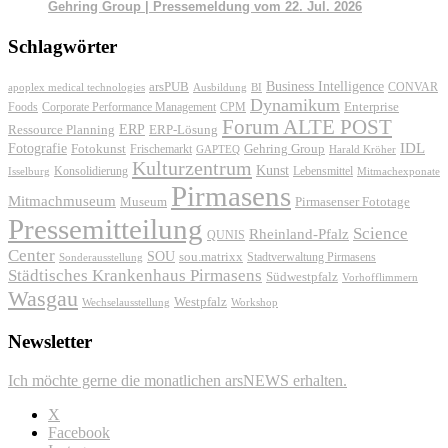
Gehring Group | Pressemeldung vom 22. Jul. 2026
Schlagwörter
Business Intelligence
arsPUB
CONVAR
apoplex medical technologies
Ausbildung
BI
Dynamikum
Foods
Corporate Performance Management
Enterprise
CPM
Forum ALTE POST
ERP
ERP-Lösung
Ressource Planning
IDL
Fotografie
Fotokunst
Frischemarkt
Gehring Group
GAPTEQ
Harald Kröher
Kulturzentrum
Kunst
Konsolidierung
Lebensmittel
Isselburg
Mitmachexponate
Pirmasens
Mitmachmuseum
Museum
Pirmasenser Fototage
Pressemitteilung
Science
Rheinland-Pfalz
QUNIS
Center
SOU
sou.matrixx
Sonderausstellung
Stadtverwaltung Pirmasens
Städtisches Krankenhaus Pirmasens
Südwestpfalz
Vorhofflimmern
Wasgau
Westpfalz
Wechselausstellung
Workshop
Newsletter
Ich möchte gerne die monatlichen arsNEWS erhalten.
X
Facebook