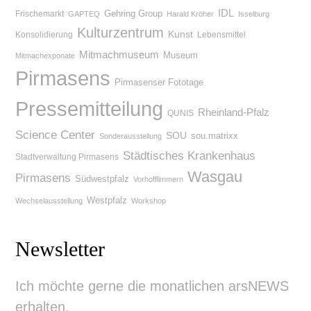
IDL
Gehring Group
Frischemarkt
GAPTEQ
Harald Kröher
Isselburg
Kulturzentrum
Kunst
Konsolidierung
Lebensmittel
Mitmachmuseum
Museum
Mitmachexponate
Pirmasens
Pirmasenser Fototage
Pressemitteilung
Rheinland-Pfalz
QUNIS
Science Center
SOU
sou.matrixx
Sonderausstellung
Städtisches Krankenhaus
Stadtverwaltung Pirmasens
Wasgau
Pirmasens
Südwestpfalz
Vorhofflimmern
Westpfalz
Wechselausstellung
Workshop
Newsletter
Ich möchte gerne die monatlichen arsNEWS
erhalten.