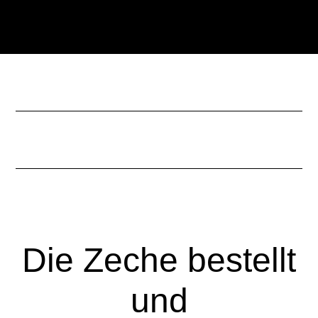
Zum
Zur
Inhalt
Seitenspalte
springen
springen
Die Zeche bestellt
und