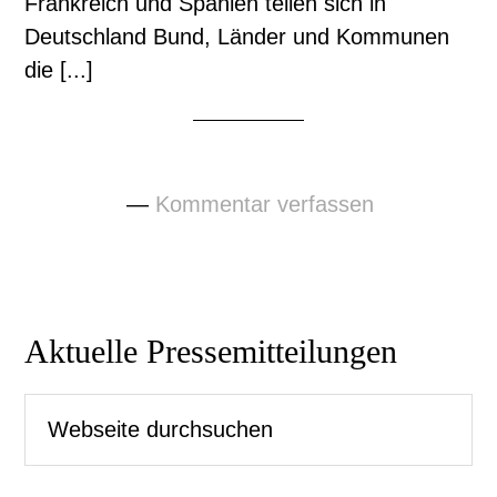
Frankreich und Spanien teilen sich in
Deutschland Bund, Länder und Kommunen
die [...]
Kommentar verfassen
Seitenspalte
Aktuelle Pressemitteilungen
Webseite
durchsuchen