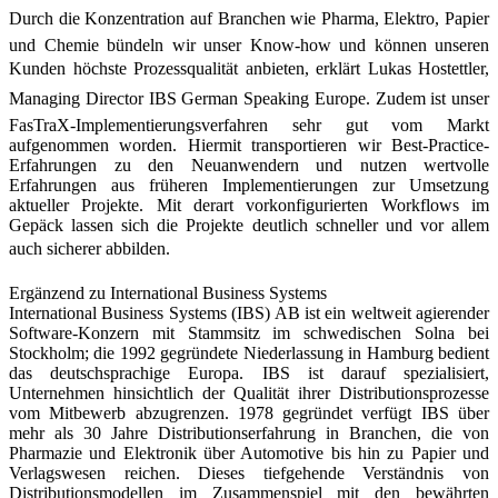
Durch die Konzentration auf Branchen wie Pharma, Elektro, Papier
und Chemie bündeln wir unser Know-how und können unseren
Kunden höchste Prozess­qualität anbieten, erklärt Lukas Hostettler,
Managing Director IBS German Speaking Europe. Zudem ist unser
FasTraX-Implementierungsverfahren sehr gut vom Markt
aufgenommen worden. Hiermit transportieren wir Best-Practice-
Erfahrungen zu den Neuanwendern und nutzen wertvolle
Erfahrungen aus früheren Implementierungen zur Umsetzung
aktueller Projekte. Mit derart vorkonfigurierten Workflows im
Gepäck lassen sich die Projekte deutlich schneller und vor allem
auch sicherer abbilden.
Ergänzend zu International Business Systems
International Business Systems (IBS) AB ist ein weltweit agierender
Software-Konzern mit Stammsitz im schwedischen Solna bei
Stockholm; die 1992 gegründete Niederlassung in Hamburg bedient
das deutschsprachige Europa. IBS ist darauf spezialisiert,
Unternehmen hinsichtlich der Qualität ihrer Distributionsprozesse
vom Mitbewerb abzugrenzen. 1978 gegründet verfügt IBS über
mehr als 30 Jahre Distributionserfahrung in Branchen, die von
Pharmazie und Elektronik über Automotive bis hin zu Papier und
Verlagswesen reichen. Dieses tiefgehende Verständnis von
Distributionsmodellen im Zusammenspiel mit den bewährten