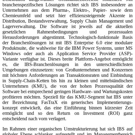
branchenspezifischen Lösungen richtet sich IBS insbesondere an
Unternehmen aus dem Pharma-, Elektro-, Papier- sowie dem
Chemieumfeld und setzt hier effizienzsteigernde Akzente in
Distribution, Bestandsverwaltung, Supply Chain Management und
Lager­verwaltung. Die Software ist jeweils auf die aktuellen
gesetzlichen Rahmenbedingungen und prozessualen
Herausforderungen abgestimmt. Technologisch-funktionale Basis
der Branchenlösungen ist mit IBS Enterprise 6.0 eine modulare
Produktsuite, die wahlweise für die IBM Power Systems, unter MS
Windows oder auch als Application Service Provider (ASP)-
Variante verfügbar ist. Dieses breite Plattform-Angebot ermöglicht
es, die IBS-Branchenlösungen in den unterschiedlichsten
Umgebungen einzusetzen: von Großunternehmen und Konzernen
mit höchsten Anforderungen an Transaktionsraten und Einbindung
in Supply-Chain-Ketten bis hin zu kleinen und mittelständischen
Unternehmen (KMU), die von der hohen Prozessqualität der
Software bei entsprechend geringen Hardware- und Wartungskosten
profitieren möchten. Speziell für das KMU-Segment hat IBS unter
der Bezeichnung FasTraX ein generisches Implementierungs­
konzept entwickelt, das eine Einführung binnen kürzester Zeit
ermöglicht und so den Return on Investment (ROI) ganz
entscheidend nach vorn verlagert.
Im Rahmen einer organischen Umstrukturierung hat sich IBS auf
globaler Ebene schlanker aufgestellt und im Managementbereich