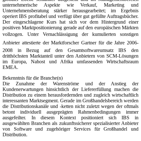
unternehmerische Aspekte wie Verkauf, Marketing und
Unternehmensberatung stärker herausgearbeitet; im Ergebnis
operiert IBS profitabel und verfügt über gut gefüllte Auftragsbücher.
Der eingeschlagene Kurs hat sich vor dem Hintergrund einer
positiven Marktpositionierung gerade auf den europäischen Märkten
vollzogen. Unter Vernachlässigung der kumulierten sonstigen
Anbieter attestierte der Marktforscher Gartner für die Jahre 2006-
2008 in Bezug auf den Gesamtsoftwareumsatz IBS den
dritthöchsten Marktanteil unter den Anbietern von SCM-Lösungen
im Europa, Nahost und Afrika umfassenden Wirtschaftsraum
EMEA.
Bekenntnis für die Branche(n)
Die Zunahme der Warenströme und der Anstieg der
Kundenerwartungen hinsichtlich der Liefererfüllung machen die
Distribution zu einem herausfordernden und zugleich wirtschaftlich
interessanten Marktsegment. Gerade im Großhandelsbereich werden
die Distributionskanäle und -ketten nicht zuletzt wegen der oftmals
betont individuell ausgeprägten Rahmenbedingungen immer
ausgefeilter. In diesem Kontext positio­niert sich IBS in
ausgewählten Branchen als zukunftssicherer spezialisierter Anbieter
von Software und zugehöriger Services für Großhandel und
Distribution.