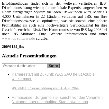
Erfolgsmethoden findet sich in der weltweit verfügbaren IBS-
Distributionslösung wieder, die um lokale Expertise angereichert zu
einem einzigartigen System für jeden IBS-Kunden wird. Mehr als
4.000 Unternehmen in 22 Ländern vertrauen auf IBS, um ihre
Distributionsprozesse zu optimieren, was sie sowohl eine höhere
Profitabilität als auch eine hochwertigere Servicequalität für ihre
Geschäfte erreichen lässt. Der Konzernumsatz von IBS lag 2008 bei
über 185 Millionen Euro. Weitere Informationen sind unter
www.ibs-software.de
abrufbar.
20091124_ibs
Seitenspalte
Aktuelle Pressemitteilungen
Webseite
durchsuchen
Karrierestart mit Zukunft: WASGAU heißt Azubis
willkommen
WASGAU | Pressemeldung vom 4. Aug. 2026
Pirmasenser Bürgermeister spricht vor den Vereinten
Nationen über nachhaltige Stadtentwicklung