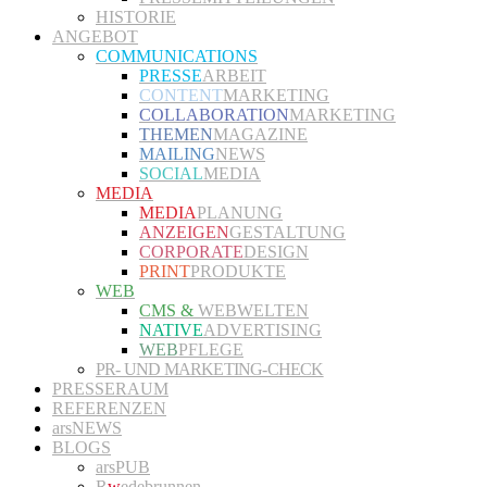
HISTORIE
ANGEBOT
COMMUNICATIONS
PRESSE
ARBEIT
CONTENT
MARKETING
COLLABORATION
MARKETING
THEMEN
MAGAZINE
MAILING
NEWS
SOCIAL
MEDIA
MEDIA
MEDIA
PLANUNG
ANZEIGEN
GESTALTUNG
CORPORATE
DESIGN
PRINT
PRODUKTE
WEB
CMS &
WEBWELTEN
NATIVE
ADVERTISING
WEB
PFLEGE
PR- UND MARKETING-CHECK
PRESSERAUM
REFERENZEN
arsNEWS
BLOGS
arsPUB
R
w
edebrunnen