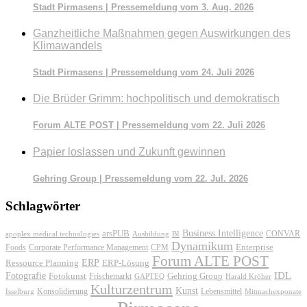
Stadt Pirmasens | Pressemeldung vom 3. Aug. 2026
Ganzheitliche Maßnahmen gegen Auswirkungen des
Klimawandels
Stadt Pirmasens | Pressemeldung vom 24. Juli 2026
Die Brüder Grimm: hochpolitisch und demokratisch
Forum ALTE POST | Pressemeldung vom 22. Juli 2026
Papier loslassen und Zukunft gewinnen
Gehring Group | Pressemeldung vom 22. Jul. 2026
Schlagwörter
Business Intelligence
arsPUB
CONVAR
apoplex medical technologies
Ausbildung
BI
Dynamikum
Foods
Corporate Performance Management
Enterprise
CPM
Forum ALTE POST
ERP
ERP-Lösung
Ressource Planning
IDL
Fotografie
Fotokunst
Frischemarkt
Gehring Group
GAPTEQ
Harald Kröher
Kulturzentrum
Kunst
Konsolidierung
Lebensmittel
Isselburg
Mitmachexponate