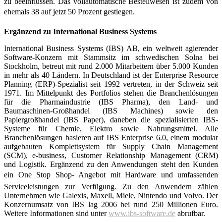
zu beeinflussen. Das vollautomatische Bestellwesen ist zudem von
ehemals 38 auf jetzt 50 Prozent gestiegen.
Ergänzend zu International Business Systems
International Business Systems (IBS) AB, ein weltweit agierender
Software-Konzern mit Stammsitz im schwedischen Solna bei
Stockholm, betreut mit rund 2.000 Mitarbeitern über 5.000 Kunden
in mehr als 40 Ländern. In Deutschland ist der Enterprise Resource
Planning (ERP)-Spezialist seit 1992 vertreten, in der Schweiz seit
1971. Im Mittelpunkt des Portfolios stehen die Branchenlösungen
für die Pharmaindustrie (IBS Pharma), den Land- und
Baumaschinen-Großhandel (IBS Machines) sowie den
Papiergroßhandel (IBS Paper), daneben die spezialisierten IBS-
Systeme für Chemie, Elektro sowie Nahrungsmittel. Alle
Branchenlösungen basieren auf IBS Enterprise 6.0, einem modular
aufgebauten Komplettsystem für Supply Chain Management
(SCM), e-business, Customer Relationship Management (CRM)
und Logistik. Ergänzend zu den Anwendungen steht den Kunden
ein One Stop Shop- Angebot mit Hardware und umfassenden
Serviceleistungen zur Verfügung. Zu den Anwendern zählen
Unternehmen wie Galexis, Maxell, Miele, Nintendo und Volvo. Der
Konzernumsatz von IBS lag 2006 bei rund 250 Millionen Euro.
Weitere Informationen sind unter
www.ibs-software.de
abrufbar.