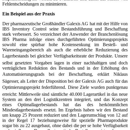
Fehlentscheidungen zu minimieren.
Ein Beispiel aus der Praxis
Der pharmazeutische Großhändler Galexis AG hat mit der Hilfe von
IBS Inventory Control seine Bestandsführung und Beschaffung
stark verbessert. So verzeichnet der Anwender der Branchenlösung
IBS Pharma infolge eines durchgeführten Optimierungsprojekts
sowohl eine spürbar hohe Kosten­senkung im Bestell- und
Wareneingangsbereich als auch die erhebliche Reduzierung des
Lagerbestands bei gleicher Verfügbarkeitsrate der Produkte.
Unsere
selbst gesetzten Vorgaben lagen in einer nachhaltigen und doch
verträglichen Reduktion des Bestands und in der Erhöhung des
Automatisierungsgrads bei der Beschaffung, erklärt Niklaus
Sägesser, als Leiter der Disposition bei der Galexis AG auch für das
Optimierungs­projekt federführend. Diese Ziele wurden punktgenau
erreicht: Mittlerweile sind sämtliche 40.000 Lagerartikel in das neue
System an den drei Logistikzentren integriert, und das Konzept
eines Optimallagerbestands hat das des herkömmlichen
Mindestlagerbestands ersetzt. Im Ergebnis haben wir den Bestand
um knapp 25 Prozent reduziert und den Lagerumschlag von 12 auf
in der Regel 17 beziehungsweise für spezielle Pharmaprodukte
sogar bis zu 22 ausgebaut, ohne dabei die per se hohe Verfügbarkeit