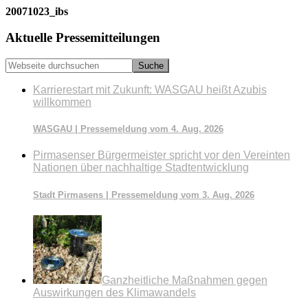
20071023_ibs
Seitenspalte
Aktuelle Pressemitteilungen
Webseite
durchsuchen
Karrierestart mit Zukunft: WASGAU heißt Azubis
willkommen
WASGAU | Pressemeldung vom 4. Aug. 2026
Pirmasenser Bürgermeister spricht vor den Vereinten
Nationen über nachhaltige Stadtentwicklung
Stadt Pirmasens | Pressemeldung vom 3. Aug. 2026
Ganzheitliche Maßnahmen gegen
Auswirkungen des Klimawandels