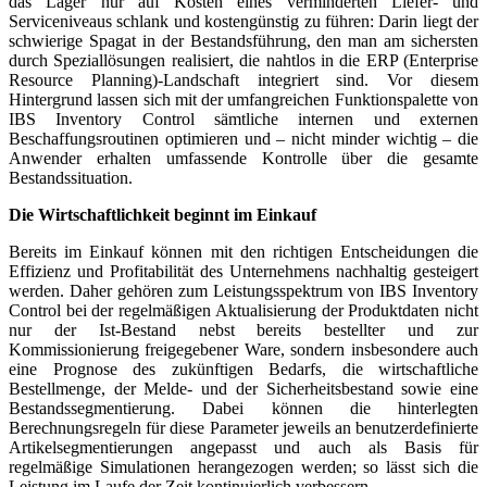
das Lager nur auf Kosten eines verminderten Liefer- und
Serviceniveaus schlank und kostengünstig zu führen: Darin liegt der
schwierige Spagat in der Bestandsführung, den man am sichersten
durch Speziallösungen realisiert, die nahtlos in die ERP (Enterprise
Resource Planning)-Landschaft integriert sind. Vor diesem
Hintergrund lassen sich mit der umfangreichen Funktionspalette von
IBS Inventory Control sämtliche internen und externen
Beschaffungsroutinen optimieren und – nicht minder wichtig – die
Anwender erhalten umfassende Kontrolle über die gesamte
Bestandssituation.
Die Wirtschaftlichkeit beginnt im Einkauf
Bereits im Einkauf können mit den richtigen Entscheidungen die
Effizienz und Profitabilität des Unternehmens nachhaltig gesteigert
werden. Daher gehören zum Leistungsspektrum von IBS Inventory
Control bei der regelmäßigen Aktualisierung der Produktdaten nicht
nur der Ist-Bestand nebst bereits bestellter und zur
Kommissionierung freigegebener Ware, sondern insbesondere auch
eine Prognose des zukünftigen Bedarfs, die wirtschaftliche
Bestellmenge, der Melde- und der Sicherheitsbestand sowie eine
Bestandssegmentierung. Dabei können die hinterlegten
Berechnungsregeln für diese Parameter jeweils an benutzerdefinierte
Artikelsegmentierungen angepasst und auch als Basis für
regelmäßige Simulationen herangezogen werden; so lässt sich die
Leistung im Laufe der Zeit kontinuierlich verbessern.