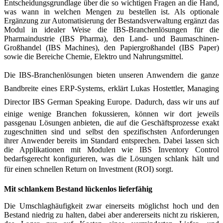
Entscheidungsgrundlage über die so wichtigen Fragen an die Hand,
was wann in welchen Mengen zu bestellen ist. Als optionale
Ergänzung zur Automatisierung der Bestands­verwaltung ergänzt das
Modul in idealer Weise die IBS-Branchenlösungen für die
Pharmaindustrie (IBS Pharma), den Land- und Baumaschinen-
Großhandel (IBS Machines), den Papiergroßhandel (IBS Paper)
sowie die Bereiche Chemie, Elektro und Nahrungsmittel.
Die IBS-Branchenlösungen bieten unseren Anwendern die ganze
Bandbreite eines ERP-Systems, erklärt Lukas Hostettler, Managing
Director IBS German Speaking Europe. Dadurch, dass wir uns auf
einige wenige Branchen fokussieren, können wir dort jeweils
passgenau Lösungen anbieten, die auf die Geschäftsprozesse exakt
zugeschnitten sind und selbst den spezifischsten Anforderungen
ihrer Anwender bereits im Standard entsprechen. Dabei lassen sich
die Applikationen mit Modulen wie IBS Inventory Control
bedarfsgerecht konfigurieren, was die Lösungen schlank hält und
für einen schnellen Return on Investment (ROI) sorgt.
Mit schlankem Bestand lückenlos lieferfähig
Die Umschlaghäufigkeit zwar einerseits möglichst hoch und den
Bestand niedrig zu halten, dabei aber andererseits nicht zu riskieren,