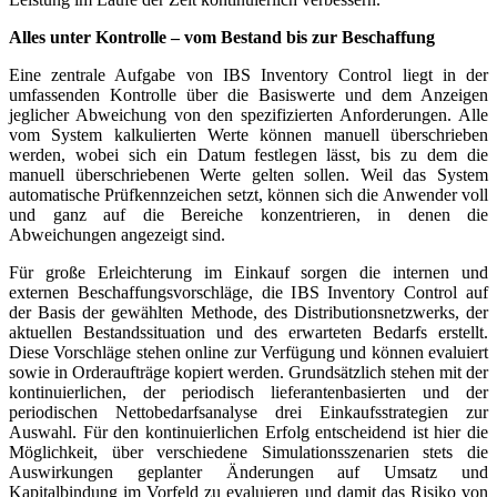
Alles unter Kontrolle
– vom Bestand bis zur Beschaffung
Eine zentrale Aufgabe von IBS Inventory Control liegt in der
umfassenden Kontrolle über die Basiswerte und dem Anzeigen
jeglicher Abweichung von den spezifizierten Anforderungen. Alle
vom System kalkulierten Werte können manuell überschrieben
werden, wobei sich ein Datum festlegen lässt, bis zu dem die
manuell überschriebenen Werte gelten sollen. Weil das System
automatische Prüfkennzeichen setzt, können sich die Anwender voll
und ganz auf die Bereiche konzentrieren, in denen die
Abweichungen angezeigt sind.
Für große Erleichterung im Einkauf sorgen die internen und
externen Beschaffungsvorschläge, die IBS Inventory Control auf
der Basis der gewählten Methode, des Distributionsnetzwerks, der
aktuellen Bestandssituation und des erwarteten Bedarfs erstellt.
Diese Vorschläge stehen online zur Verfügung und können evaluiert
sowie in Orderaufträge kopiert werden. Grundsätzlich stehen mit der
kontinuierlichen, der periodisch lieferantenbasierten und der
periodischen Nettobedarfsanalyse drei Einkaufsstrategien zur
Auswahl. Für den kontinuierlichen Erfolg entscheidend ist hier die
Möglichkeit, über verschiedene Simulationsszenarien stets die
Auswirkungen geplanter Änderungen auf Umsatz und
Kapitalbindung im Vorfeld zu evaluieren und damit das Risiko von