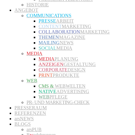
HISTORIE
ANGEBOT
COMMUNICATIONS
PRESSE
ARBEIT
CONTENT
MARKETING
COLLABORATION
MARKETING
THEMEN
MAGAZINE
MAILING
NEWS
SOCIAL
MEDIA
MEDIA
MEDIA
PLANUNG
ANZEIGEN
GESTALTUNG
CORPORATE
DESIGN
PRINT
PRODUKTE
WEB
CMS &
WEBWELTEN
NATIVE
ADVERTISING
WEB
PFLEGE
PR- UND MARKETING-CHECK
PRESSERAUM
REFERENZEN
arsNEWS
BLOGS
arsPUB
R
w
edebrunnen