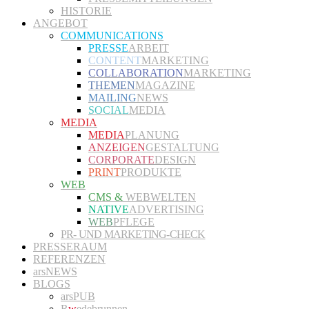
HISTORIE
ANGEBOT
COMMUNICATIONS
PRESSE
ARBEIT
CONTENT
MARKETING
COLLABORATION
MARKETING
THEMEN
MAGAZINE
MAILING
NEWS
SOCIAL
MEDIA
MEDIA
MEDIA
PLANUNG
ANZEIGEN
GESTALTUNG
CORPORATE
DESIGN
PRINT
PRODUKTE
WEB
CMS &
WEBWELTEN
NATIVE
ADVERTISING
WEB
PFLEGE
PR- UND MARKETING-CHECK
PRESSERAUM
REFERENZEN
arsNEWS
BLOGS
arsPUB
R
w
edebrunnen