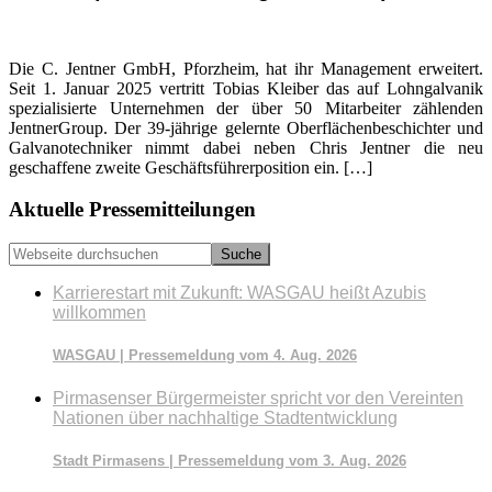
Die C. Jentner GmbH, Pforzheim, hat ihr Management erweitert.
Seit 1. Januar 2025 vertritt Tobias Kleiber das auf Lohngalvanik
spezialisierte Unternehmen der über 50 Mitarbeiter zählenden
JentnerGroup. Der 39-jährige gelernte Oberflächenbeschichter und
Galvanotechniker nimmt dabei neben Chris Jentner die neu
geschaffene zweite Geschäftsführerposition ein. […]
Seitenspalte
Aktuelle Pressemitteilungen
Webseite
durchsuchen
Karrierestart mit Zukunft: WASGAU heißt Azubis
willkommen
WASGAU | Pressemeldung vom 4. Aug. 2026
Pirmasenser Bürgermeister spricht vor den Vereinten
Nationen über nachhaltige Stadtentwicklung
Stadt Pirmasens | Pressemeldung vom 3. Aug. 2026