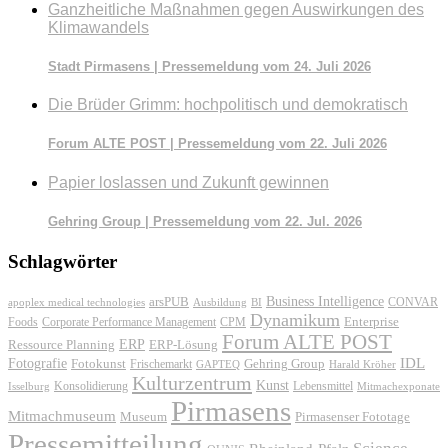
Ganzheitliche Maßnahmen gegen Auswirkungen des
Klimawandels
Stadt Pirmasens | Pressemeldung vom 24. Juli 2026
Die Brüder Grimm: hochpolitisch und demokratisch
Forum ALTE POST | Pressemeldung vom 22. Juli 2026
Papier loslassen und Zukunft gewinnen
Gehring Group | Pressemeldung vom 22. Jul. 2026
Schlagwörter
Business Intelligence
arsPUB
CONVAR
apoplex medical technologies
Ausbildung
BI
Dynamikum
Foods
Corporate Performance Management
Enterprise
CPM
Forum ALTE POST
ERP
ERP-Lösung
Ressource Planning
IDL
Fotografie
Fotokunst
Frischemarkt
Gehring Group
GAPTEQ
Harald Kröher
Kulturzentrum
Kunst
Konsolidierung
Lebensmittel
Isselburg
Mitmachexponate
Pirmasens
Mitmachmuseum
Museum
Pirmasenser Fototage
Pressemitteilung