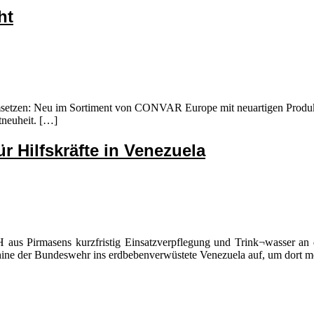
ht
msetzen: Neu im Sortiment von CONVAR Europe mit neuartigen Produkt
tneuheit. […]
r Hilfskräfte in Venezuela
irmasens kurzfristig Einsatzverpflegung und Trink¬wasser an die I
chine der Bundeswehr ins erdbebenverwüstete Venezuela auf, um dort me