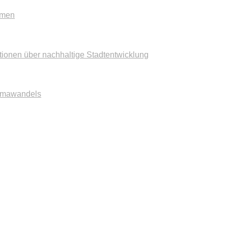
mmen
tionen über nachhaltige Stadtentwicklung
imawandels