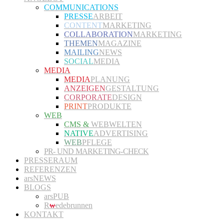
COMMUNICATIONS
PRESSE
ARBEIT
CONTENT
MARKETING
COLLABORATION
MARKETING
THEMEN
MAGAZINE
MAILING
NEWS
SOCIAL
MEDIA
MEDIA
MEDIA
PLANUNG
ANZEIGEN
GESTALTUNG
CORPORATE
DESIGN
PRINT
PRODUKTE
WEB
CMS &
WEBWELTEN
NATIVE
ADVERTISING
WEB
PFLEGE
PR- UND MARKETING-CHECK
PRESSERAUM
REFERENZEN
arsNEWS
BLOGS
arsPUB
R
w
edebrunnen
KONTAKT