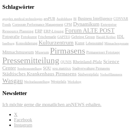
Schlagwörter
Business Intelligence
arsPUB
CONVAR
apoplex medical technologies
Ausbildung
BI
Dynamikum
Foods
Corporate Performance Management
Enterprise
CPM
Forum ALTE POST
ERP
ERP-Lösung
Ressource Planning
IDL
Fotografie
Fotokunst
Frischemarkt
Gehring Group
GAPTEQ
Harald Kröher
Kulturzentrum
Kunst
Konsolidierung
Lebensmittel
Isselburg
Mitmachexponate
Pirmasens
Mitmachmuseum
Museum
Pirmasenser Fototage
Pressemitteilung
Science
Rheinland-Pfalz
QUNIS
Center
SOU
sou.matrixx
Sonderausstellung
Stadtverwaltung Pirmasens
Städtisches Krankenhaus Pirmasens
Südwestpfalz
Vorhofflimmern
Wasgau
Westpfalz
Wechselausstellung
Workshop
Newsletter
Ich möchte gerne die monatlichen arsNEWS erhalten.
X
Facebook
Instagram