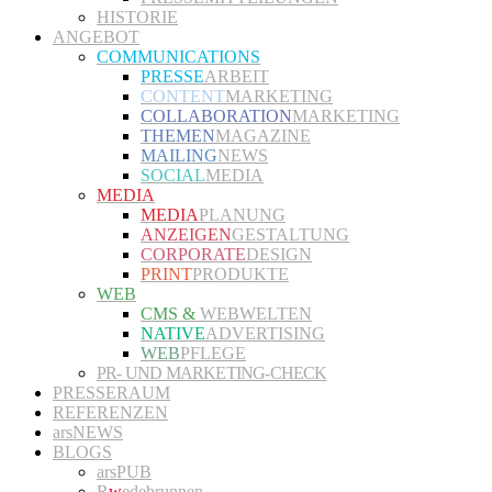
HISTORIE
ANGEBOT
COMMUNICATIONS
PRESSE
ARBEIT
CONTENT
MARKETING
COLLABORATION
MARKETING
THEMEN
MAGAZINE
MAILING
NEWS
SOCIAL
MEDIA
MEDIA
MEDIA
PLANUNG
ANZEIGEN
GESTALTUNG
CORPORATE
DESIGN
PRINT
PRODUKTE
WEB
CMS &
WEBWELTEN
NATIVE
ADVERTISING
WEB
PFLEGE
PR- UND MARKETING-CHECK
PRESSERAUM
REFERENZEN
arsNEWS
BLOGS
arsPUB
R
w
edebrunnen