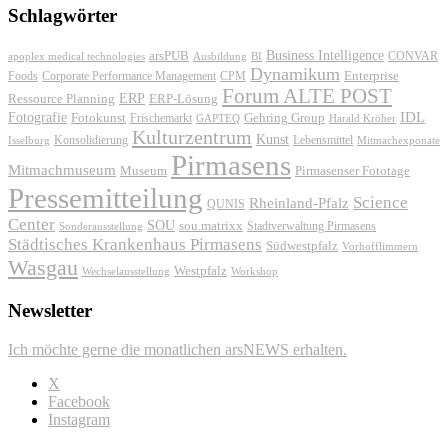
Schlagwörter
Business Intelligence
arsPUB
CONVAR
apoplex medical technologies
Ausbildung
BI
Dynamikum
Foods
Corporate Performance Management
Enterprise
CPM
Forum ALTE POST
ERP
ERP-Lösung
Ressource Planning
IDL
Fotografie
Fotokunst
Frischemarkt
Gehring Group
GAPTEQ
Harald Kröher
Kulturzentrum
Kunst
Konsolidierung
Lebensmittel
Isselburg
Mitmachexponate
Pirmasens
Mitmachmuseum
Museum
Pirmasenser Fototage
Pressemitteilung
Science
Rheinland-Pfalz
QUNIS
Center
SOU
sou.matrixx
Sonderausstellung
Stadtverwaltung Pirmasens
Städtisches Krankenhaus Pirmasens
Südwestpfalz
Vorhofflimmern
Wasgau
Westpfalz
Wechselausstellung
Workshop
Newsletter
Ich möchte gerne die monatlichen arsNEWS erhalten.
X
Facebook
Instagram