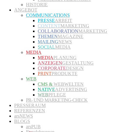
HISTORIE
ANGEBOT
COMMUNICATIONS
PRESSE
ARBEIT
CONTENT
MARKETING
COLLABORATION
MARKETING
THEMEN
MAGAZINE
MAILING
NEWS
SOCIAL
MEDIA
MEDIA
MEDIA
PLANUNG
ANZEIGEN
GESTALTUNG
CORPORATE
DESIGN
PRINT
PRODUKTE
WEB
CMS &
WEBWELTEN
NATIVE
ADVERTISING
WEB
PFLEGE
PR- UND MARKETING-CHECK
PRESSERAUM
REFERENZEN
arsNEWS
BLOGS
arsPUB
R
w
edebrunnen