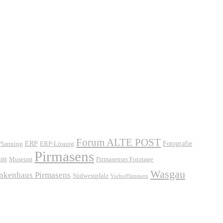
Forum ALTE POST
ERP
ERP-Lösung
Fotografie
 Planning
Pirmasens
um
Museum
Pirmasenser Fototage
Wasgau
ankenhaus Pirmasens
Südwestpfalz
Vorhofflimmern