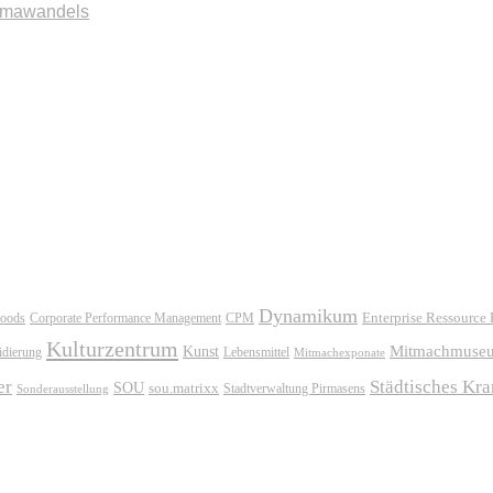
imawandels
Dynamikum
oods
Corporate Performance Management
Enterprise Ressource
CPM
Kulturzentrum
Mitmachmuse
Kunst
idierung
Lebensmittel
Mitmachexponate
er
Städtisches Kr
SOU
sou.matrixx
Sonderausstellung
Stadtverwaltung Pirmasens