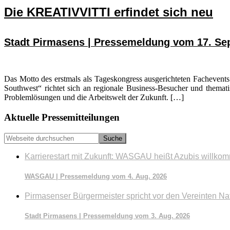
Die KREATIVVITTI erfindet sich neu
Stadt Pirmasens | Pressemeldung vom 17. Se
Das Motto des erstmals als Tageskongress ausgerichteten Fachevents
Southwest“ richtet sich an regionale Business-Besucher und themati
Problemlösungen und die Arbeitswelt der Zukunft. […]
Seitenspalte
Aktuelle Pressemitteilungen
Webseite
durchsuchen
Karrierestart mit Zukunft: WASGAU heißt Azubis willko
WASGAU | Pressemeldung vom 4. Aug. 2026
Pirmasenser Bürgermeister spricht vor den Vereinten Na
Stadt Pirmasens | Pressemeldung vom 3. Aug. 2026