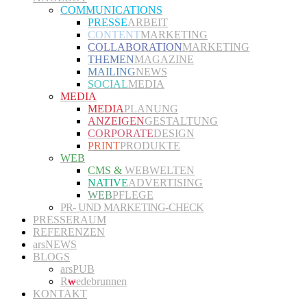
COMMUNICATIONS
PRESSE
ARBEIT
CONTENT
MARKETING
COLLABORATION
MARKETING
THEMEN
MAGAZINE
MAILING
NEWS
SOCIAL
MEDIA
MEDIA
MEDIA
PLANUNG
ANZEIGEN
GESTALTUNG
CORPORATE
DESIGN
PRINT
PRODUKTE
WEB
CMS &
WEBWELTEN
NATIVE
ADVERTISING
WEB
PFLEGE
PR- UND MARKETING-CHECK
PRESSERAUM
REFERENZEN
arsNEWS
BLOGS
arsPUB
R
w
edebrunnen
KONTAKT