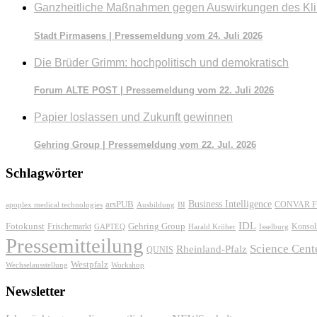
Ganzheitliche Maßnahmen gegen Auswirkungen des Kl
Stadt Pirmasens | Pressemeldung vom 24. Juli 2026
Die Brüder Grimm: hochpolitisch und demokratisch
Forum ALTE POST | Pressemeldung vom 22. Juli 2026
Papier loslassen und Zukunft gewinnen
Gehring Group | Pressemeldung vom 22. Jul. 2026
Schlagwörter
Business Intelligence
arsPUB
CONVAR F
apoplex medical technologies
Ausbildung
BI
IDL
Fotokunst
Frischemarkt
Gehring Group
Konsol
GAPTEQ
Harald Kröher
Isselburg
Pressemitteilung
Science Cent
Rheinland-Pfalz
QUNIS
Westpfalz
Wechselausstellung
Workshop
Newsletter