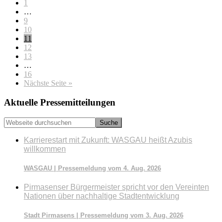
Seite
1
Weggelassene
…
Zwischenseiten
Seite
9
Seite
10
Seite
11
Seite
12
Seite
13
Weggelassene
…
Zwischenseiten
Seite
16
aufrufen
Nächste Seite
»
Seitenspalte
Aktuelle Pressemitteilungen
Webseite
durchsuchen
Karrierestart mit Zukunft: WASGAU heißt Azubis
willkommen
WASGAU | Pressemeldung vom 4. Aug. 2026
Pirmasenser Bürgermeister spricht vor den Vereinten
Nationen über nachhaltige Stadtentwicklung
Stadt Pirmasens | Pressemeldung vom 3. Aug. 2026