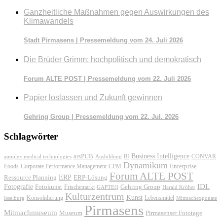
Ganzheitliche Maßnahmen gegen Auswirkungen des
Klimawandels
Stadt Pirmasens | Pressemeldung vom 24. Juli 2026
Die Brüder Grimm: hochpolitisch und demokratisch
Forum ALTE POST | Pressemeldung vom 22. Juli 2026
Papier loslassen und Zukunft gewinnen
Gehring Group | Pressemeldung vom 22. Jul. 2026
Schlagwörter
Business Intelligence
arsPUB
CONVAR
apoplex medical technologies
Ausbildung
BI
Dynamikum
Foods
Corporate Performance Management
Enterprise
CPM
Forum ALTE POST
ERP
ERP-Lösung
Ressource Planning
IDL
Fotografie
Fotokunst
Frischemarkt
Gehring Group
GAPTEQ
Harald Kröher
Kulturzentrum
Kunst
Konsolidierung
Lebensmittel
Isselburg
Mitmachexponate
Pirmasens
Mitmachmuseum
Museum
Pirmasenser Fototage