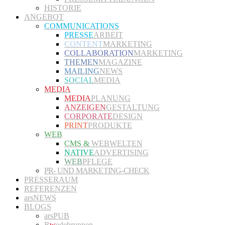
HISTORIE
ANGEBOT
COMMUNICATIONS
PRESSE
ARBEIT
CONTENT
MARKETING
COLLABORATION
MARKETING
THEMEN
MAGAZINE
MAILING
NEWS
SOCIAL
MEDIA
MEDIA
MEDIA
PLANUNG
ANZEIGEN
GESTALTUNG
CORPORATE
DESIGN
PRINT
PRODUKTE
WEB
CMS &
WEBWELTEN
NATIVE
ADVERTISING
WEB
PFLEGE
PR- UND MARKETING-CHECK
PRESSERAUM
REFERENZEN
arsNEWS
BLOGS
arsPUB
R
w
edebrunnen