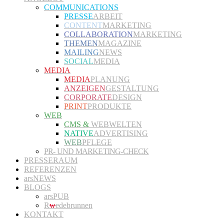
COMMUNICATIONS
PRESSE
ARBEIT
CONTENT
MARKETING
COLLABORATION
MARKETING
THEMEN
MAGAZINE
MAILING
NEWS
SOCIAL
MEDIA
MEDIA
MEDIA
PLANUNG
ANZEIGEN
GESTALTUNG
CORPORATE
DESIGN
PRINT
PRODUKTE
WEB
CMS &
WEBWELTEN
NATIVE
ADVERTISING
WEB
PFLEGE
PR- UND MARKETING-CHECK
PRESSERAUM
REFERENZEN
arsNEWS
BLOGS
arsPUB
R
w
edebrunnen
KONTAKT