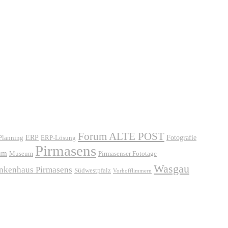
Forum ALTE POST
ERP
ERP-Lösung
Fotografie
 Planning
Pirmasens
um
Museum
Pirmasenser Fototage
Wasgau
ankenhaus Pirmasens
Südwestpfalz
Vorhofflimmern