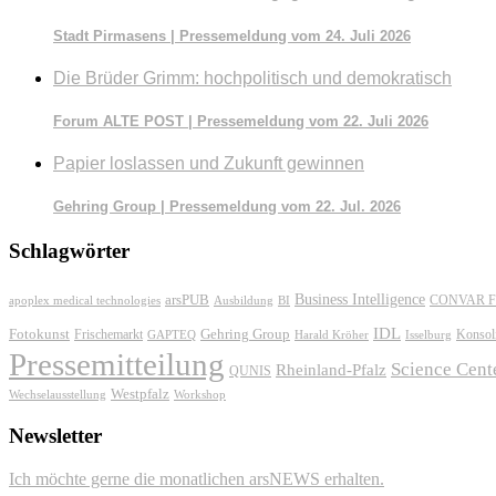
Stadt Pirmasens | Pressemeldung vom 24. Juli 2026
Die Brüder Grimm: hochpolitisch und demokratisch
Forum ALTE POST | Pressemeldung vom 22. Juli 2026
Papier loslassen und Zukunft gewinnen
Gehring Group | Pressemeldung vom 22. Jul. 2026
Schlagwörter
Business Intelligence
arsPUB
CONVAR F
apoplex medical technologies
Ausbildung
BI
IDL
Fotokunst
Frischemarkt
Gehring Group
Konsol
GAPTEQ
Harald Kröher
Isselburg
Pressemitteilung
Science Cent
Rheinland-Pfalz
QUNIS
Westpfalz
Wechselausstellung
Workshop
Newsletter
Ich möchte gerne die monatlichen arsNEWS erhalten.