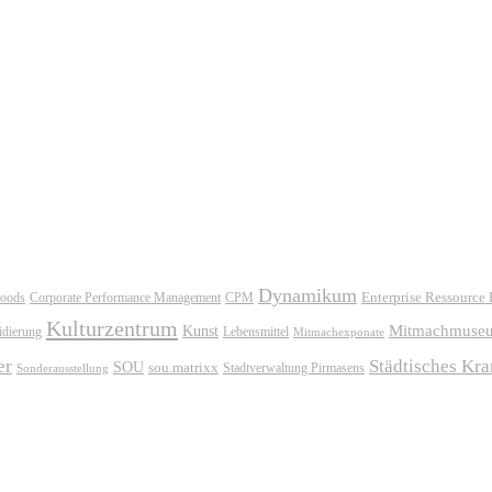
Dynamikum
oods
Corporate Performance Management
Enterprise Ressource
CPM
Kulturzentrum
Mitmachmuse
Kunst
idierung
Lebensmittel
Mitmachexponate
er
Städtisches Kr
SOU
sou.matrixx
Sonderausstellung
Stadtverwaltung Pirmasens