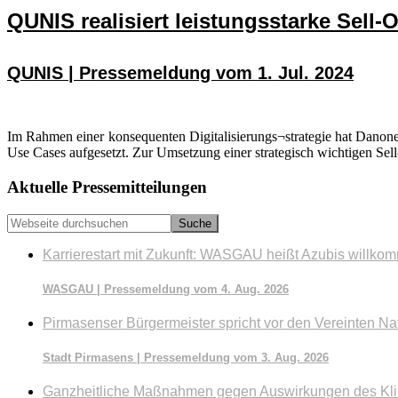
QUNIS realisiert leistungsstarke Sel
QUNIS | Pressemeldung vom 1. Jul. 2024
Im Rahmen einer konsequenten Digitalisierungs¬strategie hat Danone 
Use Cases aufgesetzt. Zur Umsetzung einer strategisch wichtigen S
Seitenspalte
Aktuelle Pressemitteilungen
Webseite
durchsuchen
Karrierestart mit Zukunft: WASGAU heißt Azubis willko
WASGAU | Pressemeldung vom 4. Aug. 2026
Pirmasenser Bürgermeister spricht vor den Vereinten Na
Stadt Pirmasens | Pressemeldung vom 3. Aug. 2026
Ganzheitliche Maßnahmen gegen Auswirkungen des Kl