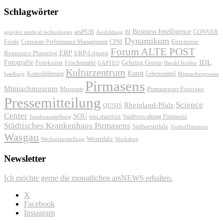
Schlagwörter
Business Intelligence
arsPUB
CONVAR
apoplex medical technologies
Ausbildung
BI
Dynamikum
Foods
Corporate Performance Management
Enterprise
CPM
Forum ALTE POST
ERP
ERP-Lösung
Ressource Planning
IDL
Fotografie
Fotokunst
Frischemarkt
Gehring Group
GAPTEQ
Harald Kröher
Kulturzentrum
Kunst
Konsolidierung
Lebensmittel
Isselburg
Mitmachexponate
Pirmasens
Mitmachmuseum
Museum
Pirmasenser Fototage
Pressemitteilung
Science
Rheinland-Pfalz
QUNIS
Center
SOU
sou.matrixx
Sonderausstellung
Stadtverwaltung Pirmasens
Städtisches Krankenhaus Pirmasens
Südwestpfalz
Vorhofflimmern
Wasgau
Westpfalz
Wechselausstellung
Workshop
Newsletter
Ich möchte gerne die monatlichen arsNEWS erhalten.
X
Facebook
Instagram