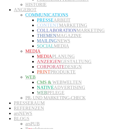
HISTORIE
ANGEBOT
COMMUNICATIONS
PRESSE
ARBEIT
CONTENT
MARKETING
COLLABORATION
MARKETING
THEMEN
MAGAZINE
MAILING
NEWS
SOCIAL
MEDIA
MEDIA
MEDIA
PLANUNG
ANZEIGEN
GESTALTUNG
CORPORATE
DESIGN
PRINT
PRODUKTE
WEB
CMS &
WEBWELTEN
NATIVE
ADVERTISING
WEB
PFLEGE
PR- UND MARKETING-CHECK
PRESSERAUM
REFERENZEN
arsNEWS
BLOGS
arsPUB
R
w
edebrunnen