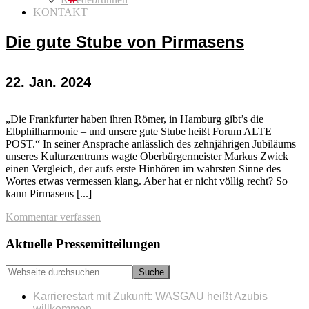
KONTAKT
Die gute Stube von Pirmasens
22. Jan. 2024
„Die Frankfurter haben ihren Römer, in Hamburg gibt’s die
Elbphilharmonie – und unsere gute Stube heißt Forum ALTE
POST.“ In seiner Ansprache anlässlich des zehnjährigen Jubiläums
unseres Kulturzentrums wagte Oberbürgermeister Markus Zwick
einen Vergleich, der aufs erste Hinhören im wahrsten Sinne des
Wortes etwas vermessen klang. Aber hat er nicht völlig recht? So
kann Pirmasens [...]
Kommentar verfassen
Seitenspalte
Aktuelle Pressemitteilungen
Webseite
durchsuchen
Karrierestart mit Zukunft: WASGAU heißt Azubis
willkommen