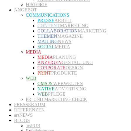
HISTORIE
ANGEBOT
COMMUNICATIONS
PRESSE
ARBEIT
CONTENT
MARKETING
COLLABORATION
MARKETING
THEMEN
MAGAZINE
MAILING
NEWS
SOCIAL
MEDIA
MEDIA
MEDIA
PLANUNG
ANZEIGEN
GESTALTUNG
CORPORATE
DESIGN
PRINT
PRODUKTE
WEB
CMS &
WEBWELTEN
NATIVE
ADVERTISING
WEB
PFLEGE
PR- UND MARKETING-CHECK
PRESSERAUM
REFERENZEN
arsNEWS
BLOGS
arsPUB
R
w
edebrunnen