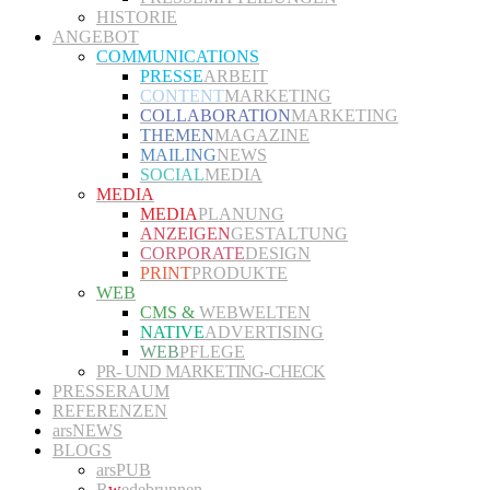
HISTORIE
ANGEBOT
COMMUNICATIONS
PRESSE
ARBEIT
CONTENT
MARKETING
COLLABORATION
MARKETING
THEMEN
MAGAZINE
MAILING
NEWS
SOCIAL
MEDIA
MEDIA
MEDIA
PLANUNG
ANZEIGEN
GESTALTUNG
CORPORATE
DESIGN
PRINT
PRODUKTE
WEB
CMS &
WEBWELTEN
NATIVE
ADVERTISING
WEB
PFLEGE
PR- UND MARKETING-CHECK
PRESSERAUM
REFERENZEN
arsNEWS
BLOGS
arsPUB
R
w
edebrunnen