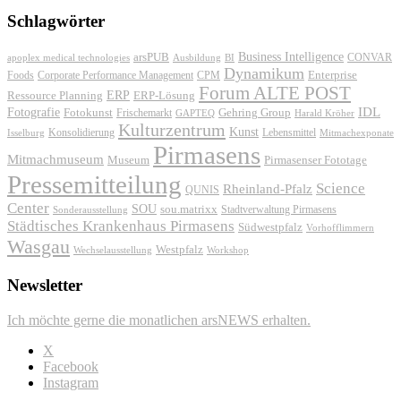
Schlagwörter
Business Intelligence
arsPUB
CONVAR
apoplex medical technologies
Ausbildung
BI
Dynamikum
Foods
Corporate Performance Management
Enterprise
CPM
Forum ALTE POST
ERP
ERP-Lösung
Ressource Planning
IDL
Fotografie
Fotokunst
Frischemarkt
Gehring Group
GAPTEQ
Harald Kröher
Kulturzentrum
Kunst
Konsolidierung
Lebensmittel
Isselburg
Mitmachexponate
Pirmasens
Mitmachmuseum
Museum
Pirmasenser Fototage
Pressemitteilung
Science
Rheinland-Pfalz
QUNIS
Center
SOU
sou.matrixx
Sonderausstellung
Stadtverwaltung Pirmasens
Städtisches Krankenhaus Pirmasens
Südwestpfalz
Vorhofflimmern
Wasgau
Westpfalz
Wechselausstellung
Workshop
Newsletter
Ich möchte gerne die monatlichen arsNEWS erhalten.
X
Facebook
Instagram