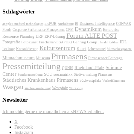
Schlagwörter
Business Intelligence
arsPUB
CONVAR
apoplex medical technologies
Ausbildung
BI
Dynamikum
Foods
Corporate Performance Management
Enterprise
CPM
Forum ALTE POST
ERP
ERP-Lösung
Ressource Planning
IDL
Fotografie
Fotokunst
Frischemarkt
Gehring Group
GAPTEQ
Harald Kröher
Kulturzentrum
Kunst
Konsolidierung
Lebensmittel
Isselburg
Mitmachexponate
Pirmasens
Mitmachmuseum
Museum
Pirmasenser Fototage
Pressemitteilung
Science
Rheinland-Pfalz
QUNIS
Center
SOU
sou.matrixx
Sonderausstellung
Stadtverwaltung Pirmasens
Städtisches Krankenhaus Pirmasens
Südwestpfalz
Vorhofflimmern
Wasgau
Westpfalz
Wechselausstellung
Workshop
Newsletter
Ich möchte gerne die monatlichen arsNEWS erhalten.
X
Facebook
Instagram