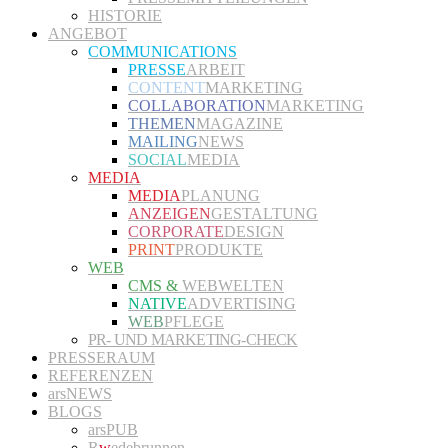
HISTORIE
ANGEBOT
COMMUNICATIONS
PRESSE
ARBEIT
CONTENT
MARKETING
COLLABORATION
MARKETING
THEMEN
MAGAZINE
MAILING
NEWS
SOCIAL
MEDIA
MEDIA
MEDIA
PLANUNG
ANZEIGEN
GESTALTUNG
CORPORATE
DESIGN
PRINT
PRODUKTE
WEB
CMS &
WEBWELTEN
NATIVE
ADVERTISING
WEB
PFLEGE
PR- UND MARKETING-CHECK
PRESSERAUM
REFERENZEN
arsNEWS
BLOGS
arsPUB
R
w
edebrunnen