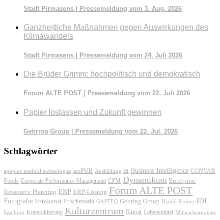
Stadt Pirmasens | Pressemeldung vom 3. Aug. 2026
Ganzheitliche Maßnahmen gegen Auswirkungen des
Klimawandels
Stadt Pirmasens | Pressemeldung vom 24. Juli 2026
Die Brüder Grimm: hochpolitisch und demokratisch
Forum ALTE POST | Pressemeldung vom 22. Juli 2026
Papier loslassen und Zukunft gewinnen
Gehring Group | Pressemeldung vom 22. Jul. 2026
Schlagwörter
Business Intelligence
arsPUB
CONVAR
apoplex medical technologies
Ausbildung
BI
Dynamikum
Foods
Corporate Performance Management
Enterprise
CPM
Forum ALTE POST
ERP
ERP-Lösung
Ressource Planning
IDL
Fotografie
Fotokunst
Frischemarkt
Gehring Group
GAPTEQ
Harald Kröher
Kulturzentrum
Kunst
Konsolidierung
Lebensmittel
Isselburg
Mitmachexponate