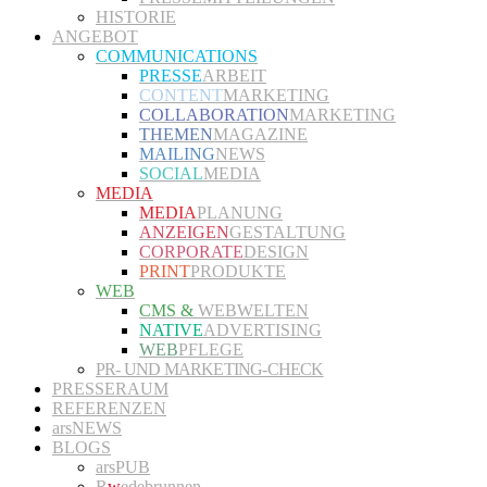
HISTORIE
ANGEBOT
COMMUNICATIONS
PRESSE
ARBEIT
CONTENT
MARKETING
COLLABORATION
MARKETING
THEMEN
MAGAZINE
MAILING
NEWS
SOCIAL
MEDIA
MEDIA
MEDIA
PLANUNG
ANZEIGEN
GESTALTUNG
CORPORATE
DESIGN
PRINT
PRODUKTE
WEB
CMS &
WEBWELTEN
NATIVE
ADVERTISING
WEB
PFLEGE
PR- UND MARKETING-CHECK
PRESSERAUM
REFERENZEN
arsNEWS
BLOGS
arsPUB
R
w
edebrunnen