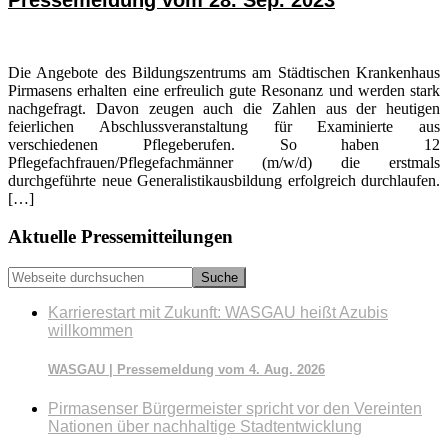
Pressemeldung vom 28. Sep. 2023
Die Angebote des Bildungszentrums am Städtischen Krankenhaus
Pirmasens erhalten eine erfreulich gute Resonanz und werden stark
nachgefragt. Davon zeugen auch die Zahlen aus der heutigen
feierlichen Abschlussveranstaltung für Examinierte aus
verschiedenen Pflegeberufen. So haben 12
Pflegefachfrauen/Pflegefachmänner (m/w/d) die erstmals
durchgeführte neue Generalistikausbildung erfolgreich durchlaufen.
[…]
Seitenspalte
Aktuelle Pressemitteilungen
Webseite
durchsuchen
Karrierestart mit Zukunft: WASGAU heißt Azubis
willkommen
WASGAU | Pressemeldung vom 4. Aug. 2026
Pirmasenser Bürgermeister spricht vor den Vereinten
Nationen über nachhaltige Stadtentwicklung