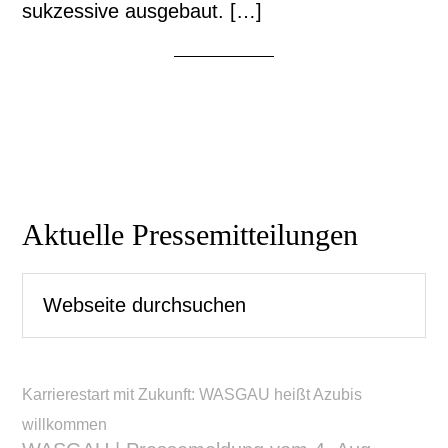
sukzessive ausgebaut. […]
Seitenspalte
Aktuelle Pressemitteilungen
Webseite
durchsuchen
Karrierestart mit Zukunft: WASGAU heißt Azubis
willkommen