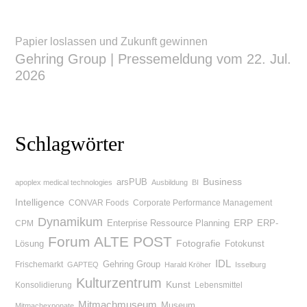
Papier loslassen und Zukunft gewinnen
Gehring Group | Pressemeldung vom 22. Jul.
2026
Schlagwörter
Business
arsPUB
apoplex medical technologies
Ausbildung
BI
Intelligence
CONVAR Foods
Corporate Performance Management
Dynamikum
Enterprise Ressource Planning
ERP
ERP-
CPM
Forum ALTE POST
Lösung
Fotografie
Fotokunst
IDL
Gehring Group
Frischemarkt
GAPTEQ
Harald Kröher
Isselburg
Kulturzentrum
Kunst
Konsolidierung
Lebensmittel
Mitmachmuseum
Museum
Mitmachexponate