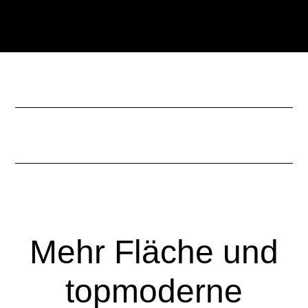
Zum
Zur
Inhalt
Seitenspalte
springen
springen
Mehr Fläche und
topmoderne