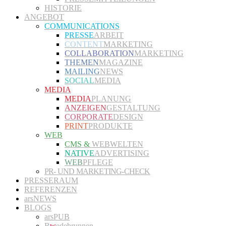
HISTORIE
ANGEBOT
COMMUNICATIONS
PRESSE
ARBEIT
CONTENT
MARKETING
COLLABORATION
MARKETING
THEMEN
MAGAZINE
MAILING
NEWS
SOCIAL
MEDIA
MEDIA
MEDIA
PLANUNG
ANZEIGEN
GESTALTUNG
CORPORATE
DESIGN
PRINT
PRODUKTE
WEB
CMS &
WEBWELTEN
NATIVE
ADVERTISING
WEB
PFLEGE
PR- UND MARKETING-CHECK
PRESSERAUM
REFERENZEN
arsNEWS
BLOGS
arsPUB
R
w
edebrunnen