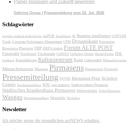
Papier loslassen und Zukunft gewinnen
Gehring Group | Pressemeldung vom 22. Jul. 2026
Schlagwörter
Business Intelligence
arsPUB
CONVAR
apoplex medical technologies
Ausbildung
BI
Dynamikum
Foods
Corporate Performance Management
Enterprise
CPM
Forum ALTE POST
ERP
ERP-Lösung
Ressource Planning
IDL
Fotografie
Fotokunst
Frischemarkt
Gehring Group
GAPTEQ
Harald Kröher
Kulturzentrum
Kunst
Konsolidierung
Lebensmittel
Isselburg
Mitmachexponate
Pirmasens
Mitmachmuseum
Museum
Pirmasenser Fototage
Pressemitteilung
Science
Rheinland-Pfalz
QUNIS
Center
SOU
sou.matrixx
Sonderausstellung
Stadtverwaltung Pirmasens
Städtisches Krankenhaus Pirmasens
Südwestpfalz
Vorhofflimmern
Wasgau
Westpfalz
Wechselausstellung
Workshop
Newsletter
Ich möchte gerne die monatlichen arsNEWS erhalten.