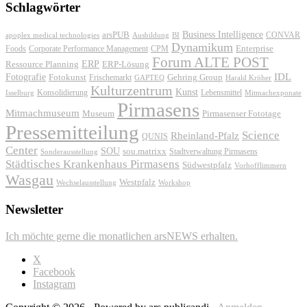
Schlagwörter
Business Intelligence
arsPUB
CONVAR
apoplex medical technologies
Ausbildung
BI
Dynamikum
Foods
Corporate Performance Management
Enterprise
CPM
Forum ALTE POST
ERP
ERP-Lösung
Ressource Planning
IDL
Fotografie
Fotokunst
Frischemarkt
Gehring Group
GAPTEQ
Harald Kröher
Kulturzentrum
Kunst
Konsolidierung
Lebensmittel
Isselburg
Mitmachexponate
Pirmasens
Mitmachmuseum
Museum
Pirmasenser Fototage
Pressemitteilung
Science
Rheinland-Pfalz
QUNIS
Center
SOU
sou.matrixx
Sonderausstellung
Stadtverwaltung Pirmasens
Städtisches Krankenhaus Pirmasens
Südwestpfalz
Vorhofflimmern
Wasgau
Westpfalz
Wechselausstellung
Workshop
Newsletter
Ich möchte gerne die monatlichen arsNEWS erhalten.
X
Facebook
Instagram