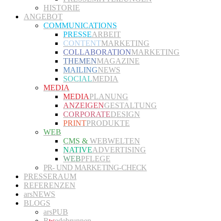
HISTORIE
ANGEBOT
COMMUNICATIONS
PRESSE
ARBEIT
CONTENT
MARKETING
COLLABORATION
MARKETING
THEMEN
MAGAZINE
MAILING
NEWS
SOCIAL
MEDIA
MEDIA
MEDIA
PLANUNG
ANZEIGEN
GESTALTUNG
CORPORATE
DESIGN
PRINT
PRODUKTE
WEB
CMS &
WEBWELTEN
NATIVE
ADVERTISING
WEB
PFLEGE
PR- UND MARKETING-CHECK
PRESSERAUM
REFERENZEN
arsNEWS
BLOGS
arsPUB
R
w
edebrunnen