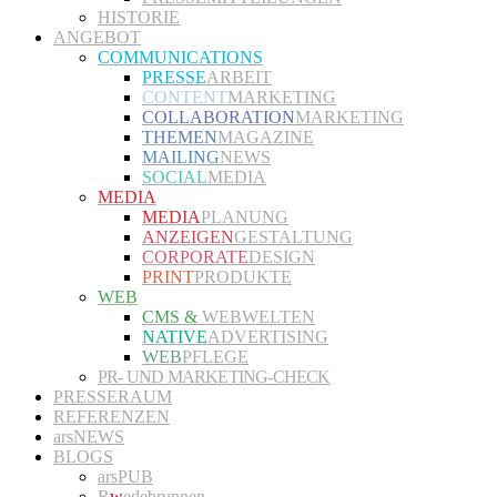
HISTORIE
ANGEBOT
COMMUNICATIONS
PRESSE
ARBEIT
CONTENT
MARKETING
COLLABORATION
MARKETING
THEMEN
MAGAZINE
MAILING
NEWS
SOCIAL
MEDIA
MEDIA
MEDIA
PLANUNG
ANZEIGEN
GESTALTUNG
CORPORATE
DESIGN
PRINT
PRODUKTE
WEB
CMS &
WEBWELTEN
NATIVE
ADVERTISING
WEB
PFLEGE
PR- UND MARKETING-CHECK
PRESSERAUM
REFERENZEN
arsNEWS
BLOGS
arsPUB
R
w
edebrunnen