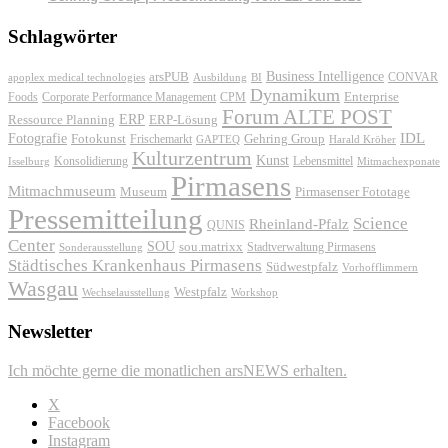
Schlagwörter
Business Intelligence
arsPUB
CONVAR
apoplex medical technologies
Ausbildung
BI
Dynamikum
Foods
Corporate Performance Management
Enterprise
CPM
Forum ALTE POST
ERP
ERP-Lösung
Ressource Planning
IDL
Fotografie
Fotokunst
Frischemarkt
Gehring Group
GAPTEQ
Harald Kröher
Kulturzentrum
Kunst
Konsolidierung
Lebensmittel
Isselburg
Mitmachexponate
Pirmasens
Mitmachmuseum
Museum
Pirmasenser Fototage
Pressemitteilung
Science
Rheinland-Pfalz
QUNIS
Center
SOU
sou.matrixx
Sonderausstellung
Stadtverwaltung Pirmasens
Städtisches Krankenhaus Pirmasens
Südwestpfalz
Vorhofflimmern
Wasgau
Westpfalz
Wechselausstellung
Workshop
Newsletter
Ich möchte gerne die monatlichen arsNEWS erhalten.
X
Facebook
Instagram