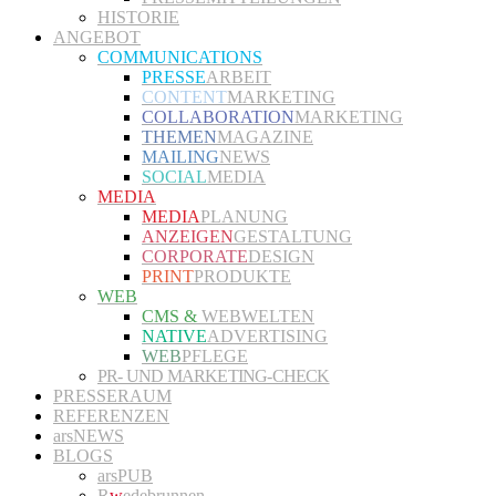
HISTORIE
ANGEBOT
COMMUNICATIONS
PRESSE
ARBEIT
CONTENT
MARKETING
COLLABORATION
MARKETING
THEMEN
MAGAZINE
MAILING
NEWS
SOCIAL
MEDIA
MEDIA
MEDIA
PLANUNG
ANZEIGEN
GESTALTUNG
CORPORATE
DESIGN
PRINT
PRODUKTE
WEB
CMS &
WEBWELTEN
NATIVE
ADVERTISING
WEB
PFLEGE
PR- UND MARKETING-CHECK
PRESSERAUM
REFERENZEN
arsNEWS
BLOGS
arsPUB
R
w
edebrunnen