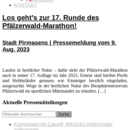
KONTAKT
Los geht’s zur 17. Runde des
Pfälzerwald-Marathon!
Stadt Pirmasens | Pressemeldung vom 9.
Aug. 2023
Laufen in herrlicher Natur – dafür steht der Pfälzerwald-Marathon
auch in seiner 17. Auflage im Jahr 2023. Erneut sind hierbei Profis
und Hobbyläufer genauso wie Einsteiger herzlich eingeladen,
ausgesuchte Wege in der herrlichen Natur des Biosphärenreservats
Pfälzerwald im sportlichen Miteinander zu erlaufen. […]
Seitenspalte
Aktuelle Pressemitteilungen
Webseite
durchsuchen
Karrierestart mit Zukunft: WASGAU heißt Azubis
willkommen