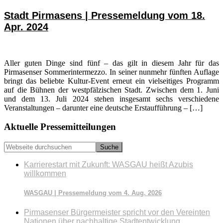
Stadt Pirmasens | Pressemeldung vom 18.
Apr. 2024
Aller guten Dinge sind fünf – das gilt in diesem Jahr für das
Pirmasenser Sommerintermezzo. In seiner nunmehr fünften Auflage
bringt das beliebte Kultur-Event erneut ein vielseitiges Programm
auf die Bühnen der westpfälzischen Stadt. Zwischen dem 1. Juni
und dem 13. Juli 2024 stehen insgesamt sechs verschiedene
Veranstaltungen – darunter eine deutsche Erstaufführung – […]
Seitenspalte
Aktuelle Pressemitteilungen
Webseite
durchsuchen
Karrierestart mit Zukunft: WASGAU heißt Azubis
willkommen
WASGAU | Pressemeldung vom 4. Aug. 2026
Pirmasenser Bürgermeister spricht vor den Vereinten
Nationen über nachhaltige Stadtentwicklung