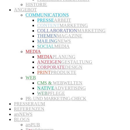
HISTORIE
ANGEBOT
COMMUNICATIONS
PRESSE
ARBEIT
CONTENT
MARKETING
COLLABORATION
MARKETING
THEMEN
MAGAZINE
MAILING
NEWS
SOCIAL
MEDIA
MEDIA
MEDIA
PLANUNG
ANZEIGEN
GESTALTUNG
CORPORATE
DESIGN
PRINT
PRODUKTE
WEB
CMS &
WEBWELTEN
NATIVE
ADVERTISING
WEB
PFLEGE
PR- UND MARKETING-CHECK
PRESSERAUM
REFERENZEN
arsNEWS
BLOGS
arsPUB
R
w
edebrunnen